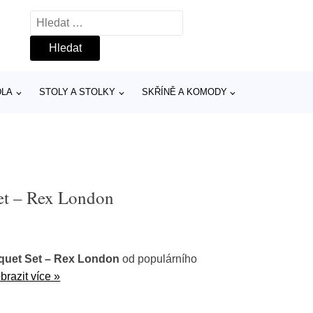
Vyhledávání
DLA
STOLY A STOLKY
SKŘÍNĚ A KOMODY
Set – Rex London
oquet Set – Rex London
od populárního
brazit více »