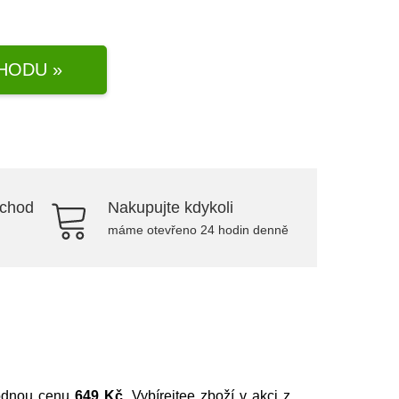
HODU »
bchod
Nakupujte kdykoli
máme otevřeno 24 hodin denně
hodnou cenu
649 Kč
. Vybírejtee zboží v akci z