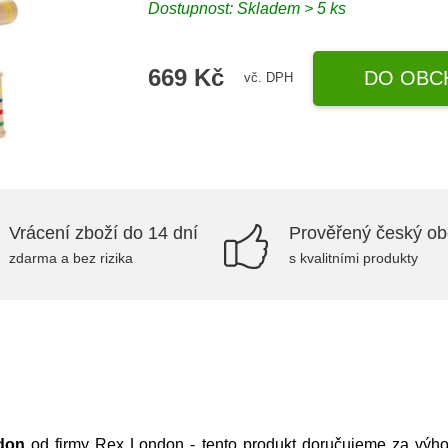
Dostupnost: Skladem > 5 ks
669 Kč
DO OBC
vč. DPH
Vrácení zboží do 14 dní
Prověřený český o
zdarma a bez rizika
s kvalitními produkty
ndon
od firmy
Rex London
- tento produkt doručujeme za vý