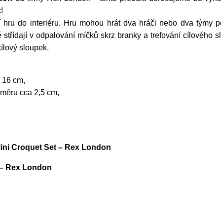
!
í hru do interiéru. Hru mohou hrát dva hráči nebo dva týmy po
ně střídají v odpalování míčků skrz branky a trefování cílového 
ílový sloupek.
x 16 cm,
ůměru cca 2,5 cm,
Mini Croquet Set – Rex London
t – Rex London