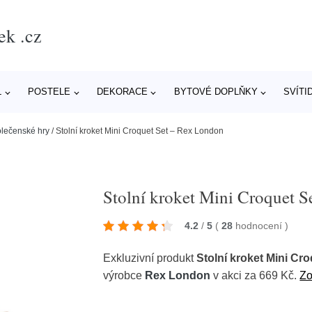
ek .cz
L
POSTELE
DEKORACE
BYTOVÉ DOPLŇKY
SVÍTI
olečenské hry
/
Stolní kroket Mini Croquet Set – Rex London
Stolní kroket Mini Croquet 
4.2
/
5
(
28
hodnocení
)
Exkluzivní produkt
Stolní kroket Mini Cr
výrobce
Rex London
v akci za 669 Kč.
Zo