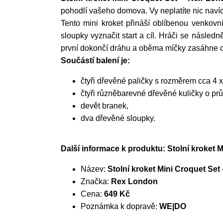
pohodlí vašeho domova. Vy neplatíte nic navíc
Tento mini kroket přináší oblíbenou venkovn
sloupky vyznačit start a cíl. Hráči se násled
první dokončí dráhu a oběma míčky zasáhne c
Součástí balení je:
čtyři dřevěné paličky s rozměrem cca 4 
čtyři různěbarevné dřevěné kuličky o pr
devět branek,
dva dřevěné sloupky.
Další informace k produktu: Stolní kroket 
Název:
Stolní kroket Mini Croquet Se
Značka:
Rex London
Cena:
649 Kč
Poznámka k dopravě:
WE|DO