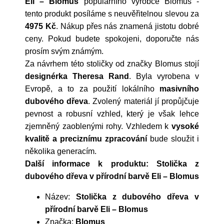
Eli – Blomus
populárního výrobce
Blomus
-
tento produkt posíláme s neuvěřitelnou slevou za
4975 Kč
. Nákup přes nás znamená jistotu dobré
ceny. Pokud budete spokojeni, doporučte nás
prosím svým známým.
Za návrhem této stoličky od značky Blomus stojí
designérka Theresa Rand
. Byla vyrobena v
Evropě, a to za použití lokálního
masivního
dubového dřeva
. Zvolený materiál jí propůjčuje
pevnost a robusní vzhled, který je však lehce
zjemněný zaoblenými rohy. Vzhledem k
vysoké
kvalitě a preciznímu zpracování
bude sloužit i
několika generacím.
Další informace k produktu: Stolička z
dubového dřeva v přírodní barvě Eli – Blomus
Název:
Stolička z dubového dřeva v
přírodní barvě Eli – Blomus
Značka:
Blomus