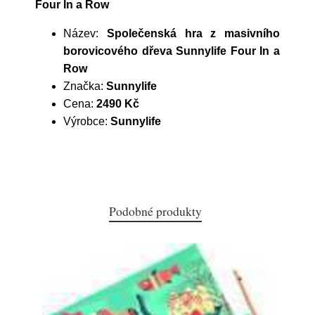
Four In a Row
Název:
Společenská hra z masivního
borovicového dřeva Sunnylife Four In a
Row
Značka:
Sunnylife
Cena:
2490 Kč
Výrobce:
Sunnylife
Podobné produkty