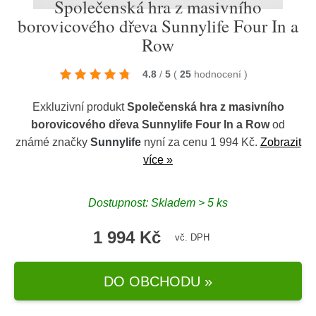
Společenská hra z masivního
borovicového dřeva Sunnylife Four In a
Row
4.8
/
5
(
25
hodnocení
)
Exkluzivní produkt
Společenská hra z masivního
borovicového dřeva Sunnylife Four In a Row
od
známé značky
Sunnylife
nyní za cenu 1 994 Kč.
Zobrazit
více »
Dostupnost: Skladem > 5 ks
1 994 Kč
vč. DPH
DO OBCHODU »