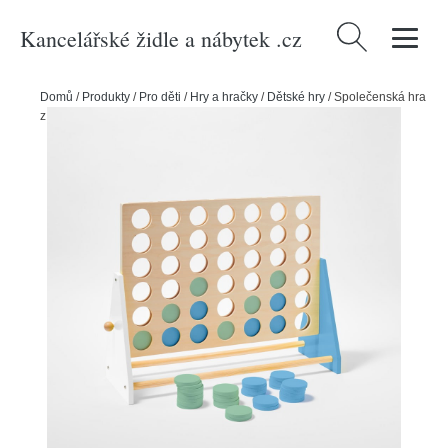
Kancelářské židle a nábytek .cz
Vyhledávání
Domů
/
Produkty
/
Pro děti
/
Hry a hračky
/
Dětské hry
/
Společenská hra
z masivního borovicového dřeva Sunnylife Four In a Row