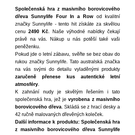
Společenská hra z masivního borovicového
dřeva Sunnylife Four In a Row
od kvalitní
značky
Sunnylife
- tento hit získáte za skvělou
cenu
2490 Kč
. Naše výhodné nabídky čekají
právě na vás. Nákup u nás potěší také vaši
peněženku.
Pokud jde o letní zábavu, svěřte se bez obav do
rukou značky Sunnylife. Tato australská značka
na vás svými do detailu vyladěnými produkty
zaručeně přenese kus autentické letní
atmosféry
.
K zahnání nudy je skvělým řešením i tato
společenská hra, jež je
vyrobena z masivního
borovicového dřeva
. Skládá se z hrací desky a
42 ručně malovaných dřevěných koleček.
Další informace k produktu: Společenská hra
z masivního borovicového dřeva Sunnylife