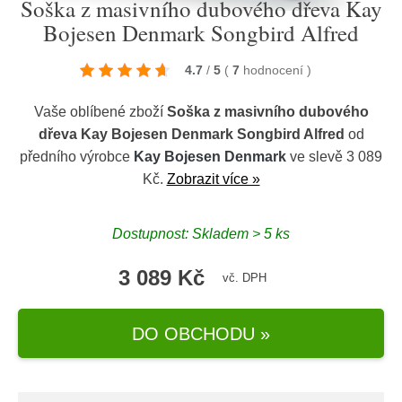
Soška z masivního dubového dřeva Kay
Bojesen Denmark Songbird Alfred
4.7
/
5
(
7
hodnocení
)
Vaše oblíbené zboží
Soška z masivního dubového
dřeva Kay Bojesen Denmark Songbird Alfred
od
předního výrobce
Kay Bojesen Denmark
ve slevě 3 089
Kč.
Zobrazit více »
Dostupnost: Skladem > 5 ks
3 089 Kč
vč. DPH
DO OBCHODU »