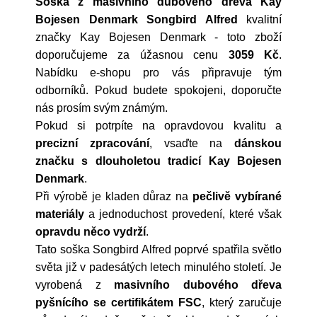
Soška z masivního dubového dřeva Kay
Bojesen Denmark Songbird Alfred
kvalitní
značky
Kay Bojesen Denmark
- toto zboží
doporučujeme za úžasnou cenu
3059 Kč
.
Nabídku e-shopu pro vás připravuje tým
odborníků. Pokud budete spokojeni, doporučte
nás prosím svým známým.
Pokud si potrpíte na opravdovou kvalitu a
precizní zpracování
, vsaďte na
dánskou
značku s dlouholetou tradicí Kay Bojesen
Denmark
.
Při výrobě je kladen důraz na
pečlivě vybírané
materiály
a jednoduchost provedení, které však
opravdu něco vydrží
.
Tato soška Songbird Alfred poprvé spatřila světlo
světa již v padesátých letech minulého století. Je
vyrobená z
masivního dubového dřeva
pyšnícího se certifikátem FSC
, který zaručuje