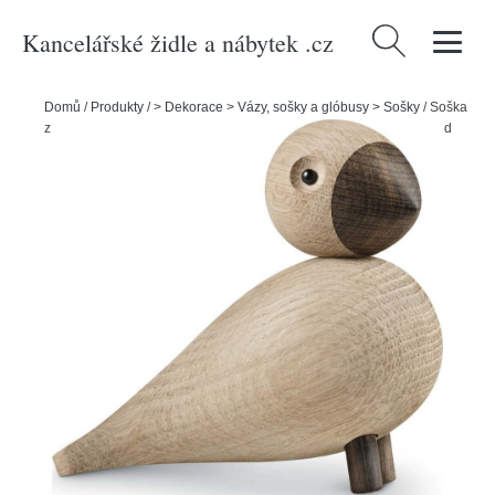
Kancelářské židle a nábytek .cz
Vyhledávání
Domů
/
Produkty
/
> Dekorace > Vázy, sošky a glóbusy > Sošky
/
Soška
z masivního dubového dřeva Kay Bojesen Denmark Songbird Alfred