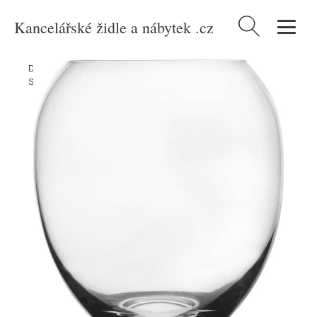
Kancelářské židle a nábytek .cz
Vyhledávání
Domů
/
Produkty
/
> Dekorace > Vázy, sošky a glóbusy > Vázy
/
Skleněná váza – Orion