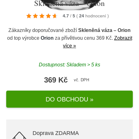
Skleněná váza – Orion
4.7
/
5
(
24
hodnocení
)
Zákazníky doporučované zboží
Skleněná váza – Orion
od top výrobce
Orion
za přívětivou cenu 369 Kč.
Zobrazit
více »
Dostupnost: Skladem > 5 ks
369 Kč
vč. DPH
DO OBCHODU »
Doprava ZDARMA