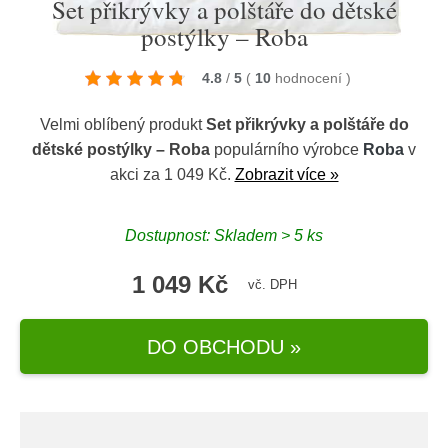
Set přikrývky a polštáře do dětské
postýlky – Roba
4.8
/
5
(
10
hodnocení
)
Velmi oblíbený produkt
Set přikrývky a polštáře do
dětské postýlky – Roba
populárního výrobce
Roba
v
akci za 1 049 Kč.
Zobrazit více »
Dostupnost: Skladem > 5 ks
1 049 Kč
vč. DPH
DO OBCHODU »