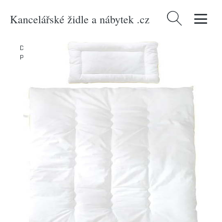
Kancelářské židle a nábytek .cz
Vyhledávání
Domů
/
Produkty
/
> Textil > Textil do ložnice > Přikrývky a výplně >
Přikrývky
/
Set přikrývky a polštáře do dětské postýlky – Roba