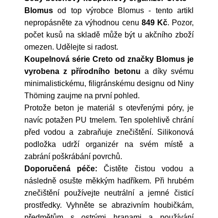
Blomus
od top výrobce
Blomus
- tento artikl
nepropásněte za výhodnou cenu
849 Kč
. Pozor,
počet kusů na skladě může být u akčního zboží
omezen. Udělejte si radost.
Koupelnová série Creto od značky Blomus je
vyrobena z přírodního betonu
a díky svému
minimalistickému, filigránskému designu od Niny
Thöming zaujme na první pohled.
Protože beton je materiál s otevřenými póry, je
navíc potažen PU tmelem. Ten spolehlivě chrání
před vodou a zabraňuje znečištění. Silikonová
podložka udrží organizér na svém místě a
zabrání poškrábání povrchů.
Doporučená péče:
Čistěte čistou vodou a
následně osušte měkkým hadříkem. Při hrubém
znečištění používejte neutrální a jemné čisticí
prostředky. Vyhněte se abrazivním houbičkám,
předmětům s ostrými hranami a používání