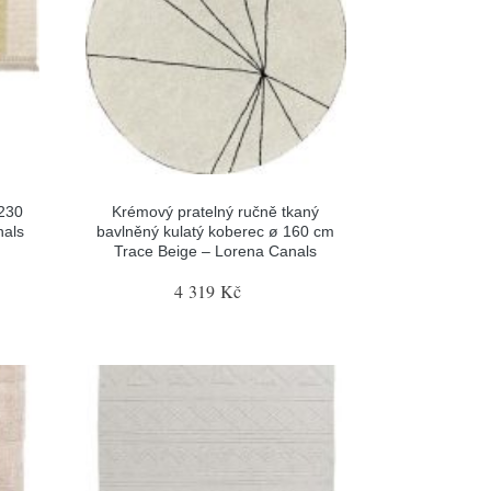
230
Krémový pratelný ručně tkaný
nals
bavlněný kulatý koberec ø 160 cm
Trace Beige – Lorena Canals
4 319 Kč