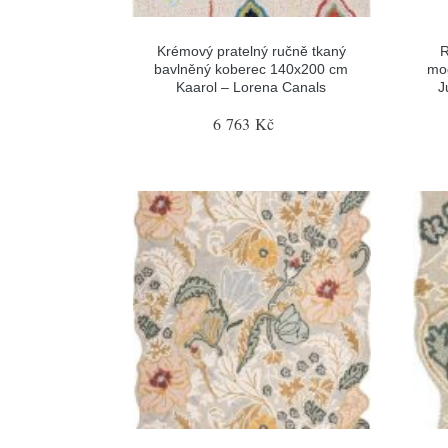
Krémový pratelný ručně tkaný
R
bavlněný koberec 140x200 cm
mod
Kaarol – Lorena Canals
J
6 763 Kč