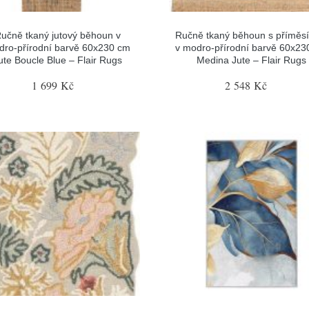
učně tkaný jutový běhoun v
Ručně tkaný běhoun s příměsí 
ro-přírodní barvě 60x230 cm
v modro-přírodní barvě 60x23
ute Boucle Blue – Flair Rugs
Medina Jute – Flair Rugs
1 699 Kč
2 548 Kč