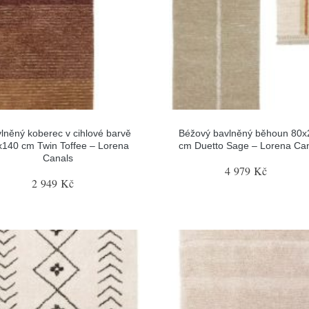
lněný koberec v cihlové barvě
Béžový bavlněný běhoun 80x
x140 cm Twin Toffee – Lorena
cm Duetto Sage – Lorena Ca
Canals
4 979 Kč
2 949 Kč