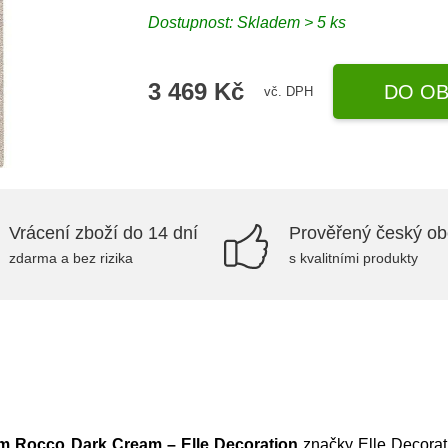
Dostupnost: Skladem > 5 ks
3 469 Kč
DO OB
vč. DPH
Vrácení zboží do 14 dní
Prověřený český o
zdarma a bez rizika
s kvalitními produkty
m Rocco Dark Cream – Elle Decoration
značky
Elle Decorat