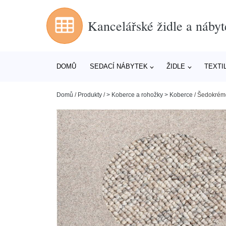
Kancelářské židle a nábyt
DOMŮ
SEDACÍ NÁBYTEK
ŽIDLE
TEXTI
Domů
/
Produkty
/
> Koberce a rohožky > Koberce
/
Šedokrémo