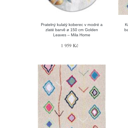
Pratelný kulatý koberec v modré a
K
zlaté barvě ø 150 cm Golden
b
Leaves – Mila Home
1 959 Kč