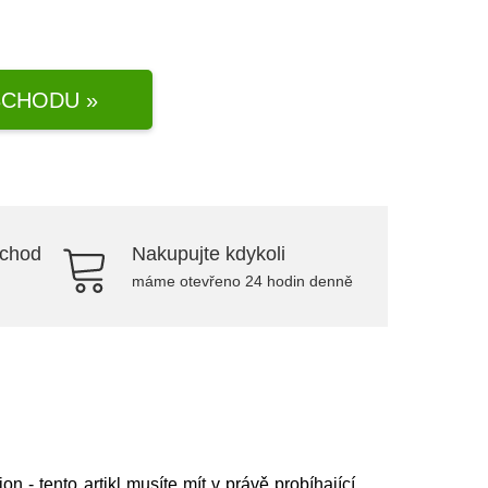
CHODU »
bchod
Nakupujte kdykoli
máme otevřeno 24 hodin denně
ion
- tento artikl musíte mít v právě probíhající