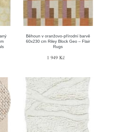
kaný
Běhoun v oranžovo-přírodní barvě
cm
60x230 cm Riley Block Geo – Flair
ls
Rugs
1 949 Kč