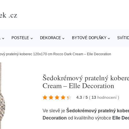
ek .cz
L
POSTELE
DEKORACE
BYTOVÉ DOPLŇKY
SVÍTI
vý pratelný koberec 120x170 cm Rocco Dark Cream – Elle Decoration
Šedokrémový pratelný kober
Cream – Elle Decoration
4.3
/
5
(
13
hodnocení
)
Ve slevě je
Šedokrémový pratelný kober
Decoration
od kvalitního výrobce
Elle De