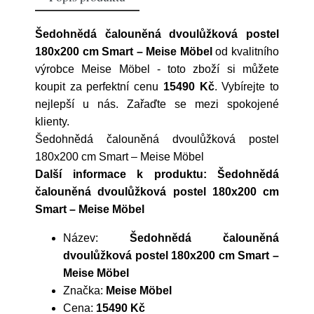
Šedohnědá čalouněná dvoulůžková postel
180x200 cm Smart – Meise Möbel
od kvalitního
výrobce
Meise Möbel
- toto zboží si můžete
koupit za perfektní cenu
15490 Kč
. Vybírejte to
nejlepší u nás. Zařaďte se mezi spokojené
klienty.
Šedohnědá čalouněná dvoulůžková postel
180x200 cm Smart – Meise Möbel
Další informace k produktu: Šedohnědá
čalouněná dvoulůžková postel 180x200 cm
Smart – Meise Möbel
Název:
Šedohnědá čalouněná
dvoulůžková postel 180x200 cm Smart –
Meise Möbel
Značka:
Meise Möbel
Cena:
15490 Kč