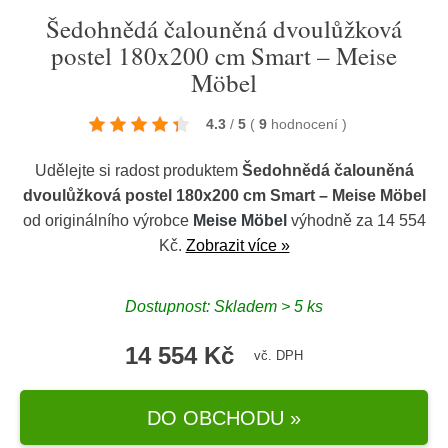
Šedohnědá čalouněná dvoulůžková
postel 180x200 cm Smart – Meise
Möbel
4.3
/
5
(
9
hodnocení
)
Udělejte si radost produktem
Šedohnědá čalouněná
dvoulůžková postel 180x200 cm Smart – Meise Möbel
od originálního výrobce
Meise Möbel
výhodně za 14 554
Kč.
Zobrazit více »
Dostupnost: Skladem > 5 ks
14 554 Kč
vč. DPH
DO OBCHODU »