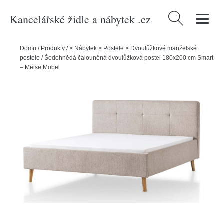
Kancelářské židle a nábytek .cz
Vyhledávání
Domů
/
Produkty
/
> Nábytek > Postele > Dvoulůžkové manželské
postele
/
Šedohnědá čalouněná dvoulůžková postel 180x200 cm Smart
– Meise Möbel