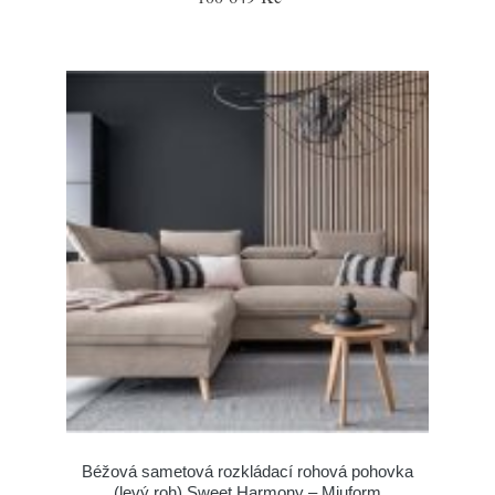
Béžová sametová rozkládací rohová pohovka
(levý roh) Sweet Harmony – Miuform