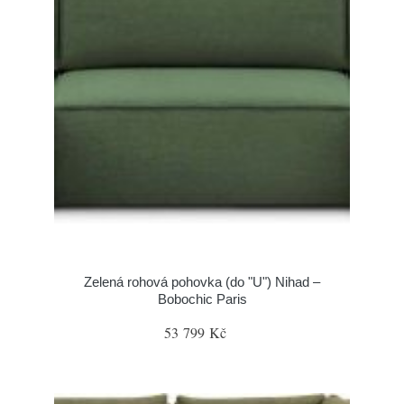
Zelená rohová pohovka (do "U") Nihad –
Bobochic Paris
53 799 Kč