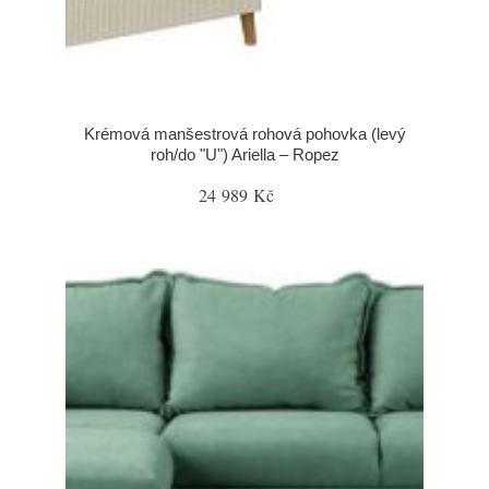
Krémová manšestrová rohová pohovka (levý
roh/do "U") Ariella – Ropez
24 989 Kč