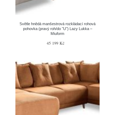
Světle hnědá manšestrová rozkládací rohová
pohovka (pravý roh/do "U") Lazy Lukka –
Miuform
45 199 Kč