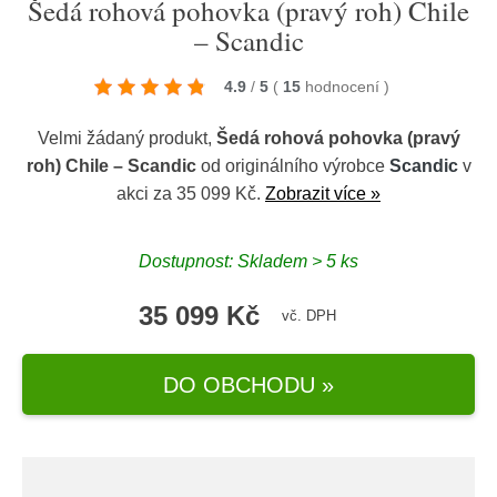
Šedá rohová pohovka (pravý roh) Chile
– Scandic
4.9
/
5
(
15
hodnocení
)
Velmi žádaný produkt,
Šedá rohová pohovka (pravý
roh) Chile – Scandic
od originálního výrobce
Scandic
v
akci za 35 099 Kč.
Zobrazit více »
Dostupnost: Skladem > 5 ks
35 099 Kč
vč. DPH
DO OBCHODU »