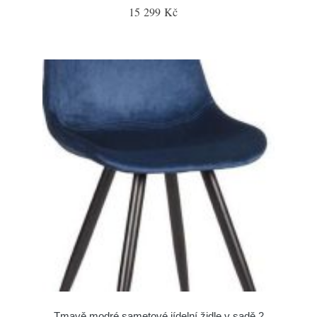
15 299 Kč
Tmavě modré sametové jídelní židle v sadě 2