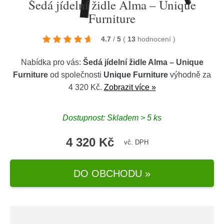
Šedá jídelní židle Alma – Unique
Furniture
4.7
/
5
(
13
hodnocení
)
Nabídka pro vás:
Šedá jídelní židle Alma – Unique
Furniture
od společnosti
Unique Furniture
výhodně za
4 320 Kč.
Zobrazit více »
Dostupnost: Skladem > 5 ks
4 320 Kč
vč. DPH
DO OBCHODU »