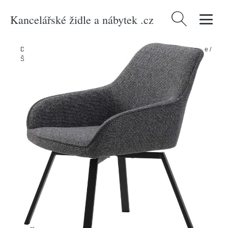
Kancelářské židle a nábytek .cz
Vyhledávání
Domů
/
Produkty
/
> Nábytek > Sedací nábytek > Židle > Jídelní židle
/
Šedá jídelní židle Alma – Unique Furniture