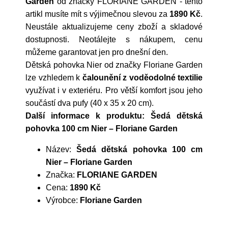
Garden
od značky
FLORIANE GARDEN
- tento
artikl musíte mít s výjimečnou slevou za
1890 Kč
.
Neustále aktualizujeme ceny zboží a skladové
dostupnosti. Neotálejte s nákupem, cenu
můžeme garantovat jen pro dnešní den.
Dětská pohovka Nier od značky Floriane Garden
lze vzhledem k
čalounění z voděodolné textilie
využívat i v exteriéru. Pro větší komfort jsou jeho
součástí dva pufy (40 x 35 x 20 cm).
Další informace k produktu: Šedá dětská
pohovka 100 cm Nier – Floriane Garden
Název:
Šedá dětská pohovka 100 cm
Nier – Floriane Garden
Značka:
FLORIANE GARDEN
Cena:
1890 Kč
Výrobce:
Floriane Garden