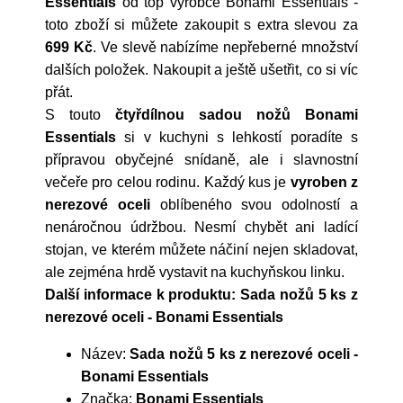
Essentials
od top výrobce
Bonami Essentials
-
toto zboží si můžete zakoupit s extra slevou za
699 Kč
. Ve slevě nabízíme nepřeberné množství
dalších položek. Nakoupit a ještě ušetřit, co si víc
přát.
S touto
čtyřdílnou sadou nožů Bonami
Essentials
si v kuchyni s lehkostí poradíte s
přípravou obyčejné snídaně, ale i slavnostní
večeře pro celou rodinu. Každý kus je
vyroben z
nerezové oceli
oblíbeného svou odolností a
nenáročnou údržbou. Nesmí chybět ani ladící
stojan, ve kterém můžete náčiní nejen skladovat,
ale zejména hrdě vystavit na kuchyňskou linku.
Další informace k produktu: Sada nožů 5 ks z
nerezové oceli - Bonami Essentials
Název:
Sada nožů 5 ks z nerezové oceli -
Bonami Essentials
Značka:
Bonami Essentials