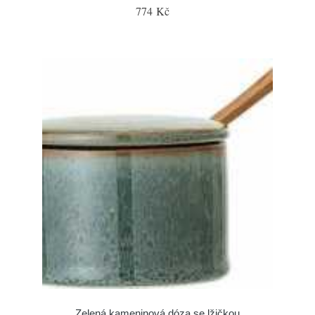
774 Kč
Zelená kameninová dóza se lžičkou