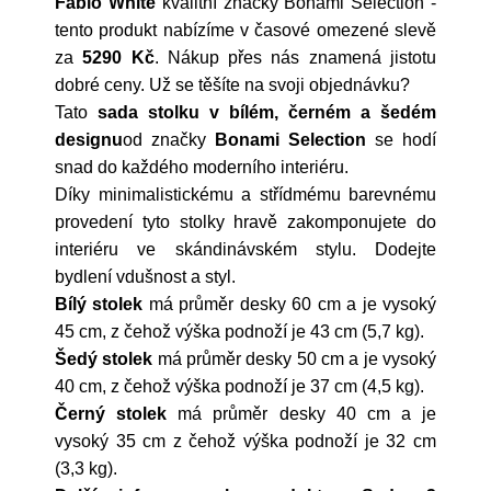
Fabio White
kvalitní značky
Bonami Selection
-
tento produkt nabízíme v časové omezené slevě
za
5290 Kč
. Nákup přes nás znamená jistotu
dobré ceny. Už se těšíte na svoji objednávku?
Tato
sada stolku v bílém, černém a šedém
designu
od značky
Bonami Selection
se hodí
snad do každého moderního interiéru.
Díky minimalistickému a střídmému barevnému
provedení tyto stolky hravě zakomponujete do
interiéru ve skándinávském stylu. Dodejte
bydlení vdušnost a styl.
Bílý stolek
má průměr desky 60 cm a je vysoký
45 cm, z čehož výška podnoží je 43 cm (5,7 kg).
Šedý stolek
má průměr desky 50 cm a je vysoký
40 cm, z čehož výška podnoží je 37 cm (4,5 kg).
Černý stolek
má průměr desky 40 cm a je
vysoký 35 cm z čehož výška podnoží je 32 cm
(3,3 kg).