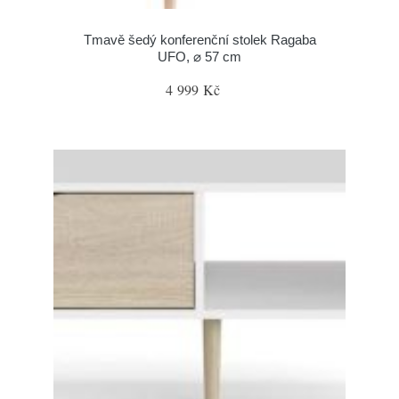
Tmavě šedý konferenční stolek Ragaba
UFO, ⌀ 57 cm
4 999 Kč