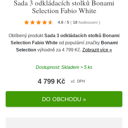
Sada 3 odkládacích stolků Bonami
Selection Fabio White
4.6
/
5
(
18
hodnocení
)
Oblíbený produkt
Sada 3 odkládacích stolků Bonami
Selection Fabio White
od populární značky
Bonami
Selection
výhodně za 4 799 Kč.
Zobrazit více »
Dostupnost: Skladem > 5 ks
4 799 Kč
vč. DPH
DO OBCHODU »