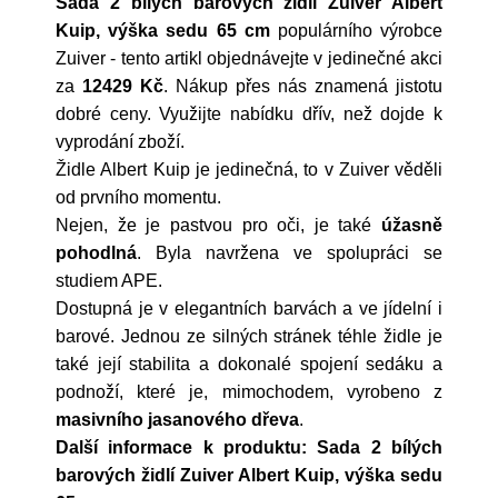
Sada 2 bílých barových židlí Zuiver Albert
Kuip, výška sedu 65 cm
populárního výrobce
Zuiver
- tento artikl objednávejte v jedinečné akci
za
12429 Kč
. Nákup přes nás znamená jistotu
dobré ceny. Využijte nabídku dřív, než dojde k
vyprodání zboží.
Židle Albert Kuip je jedinečná, to v Zuiver věděli
od prvního momentu.
Nejen, že je pastvou pro oči, je také
úžasně
pohodlná
. Byla navržena ve spolupráci se
studiem APE.
Dostupná je v elegantních barvách a ve jídelní i
barové. Jednou ze silných stránek téhle židle je
také její stabilita a dokonalé spojení sedáku a
podnoží, které je, mimochodem, vyrobeno z
masivního jasanového dřeva
.
Další informace k produktu: Sada 2 bílých
barových židlí Zuiver Albert Kuip, výška sedu