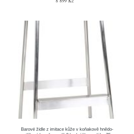
8 899 Kč
Barové židle z imitace kůže v koňakově hnědo-