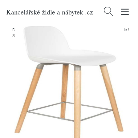
Kancelářské židle a nábytek .cz
Vyhledávání
Domů
/
Produkty
/
> Nábytek > Sedací nábytek > Židle > Barové židle
/
Sada 2 bílých barových židlí Zuiver Albert Kuip, výška sedu 65 cm