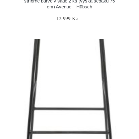
stříbrné barvě v sadě 2 ks (výška sedáku 75
cm) Avenue – Hübsch
12 999 Kč