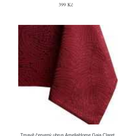
399 Kč
Tmavě červený ubrus AmeliaHome Gaia Claret,