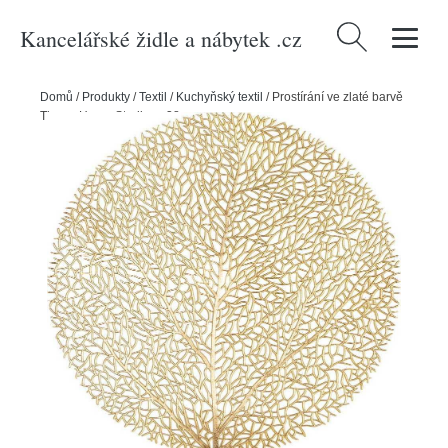
Kancelářské židle a nábytek .cz
Vyhledávání
Domů
/
Produkty
/
Textil
/
Kuchyňský textil
/
Prostírání ve zlaté barvě
Tiseco Home Studio, ⌀ 38 cm