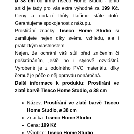
⌀ 38 cm
od firmy
Tiseco Home Studio
- tento
artikl je tady pro vás extra výhodně za
199 Kč
.
Ceny a dodací lhůty tlačíme stále dolů.
Garantujeme spokojenost z nákupu.
Prostírání značky
Tiseco Home Studio
si
zamilujete nejen díky svému vzhledu, ale i
praktickým vlastnostem.
Nejen, že ochrání váš stůl před zničením či
poškrábáním, ještě ho i stylově ozvláštní.
Vyrobené je z odolného PVC materiálu, díky
čemuž je péče o něj opravdu nenáročná.
Další informace k produktu: Prostírání ve
zlaté barvě Tiseco Home Studio, ⌀ 38 cm
Název:
Prostírání ve zlaté barvě Tiseco
Home Studio, ⌀ 38 cm
Značka:
Tiseco Home Studio
Cena:
199 Kč
Výrobce:
Tiseco Home Studio