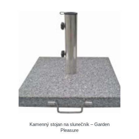
Kamenný stojan na slunečník – Garden
Pleasure