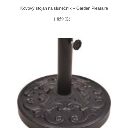
Kovový stojan na slunečník – Garden Pleasure
1 859 Kč