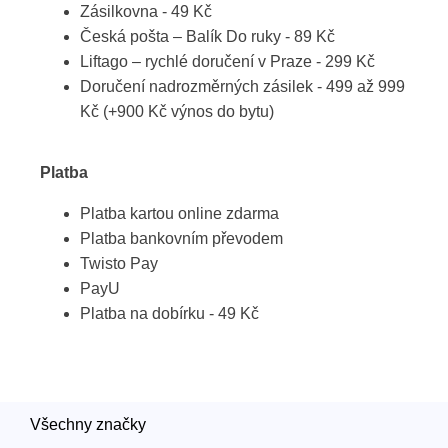
Zásilkovna - 49 Kč
Česká pošta – Balík Do ruky - 89 Kč
Liftago – rychlé doručení v Praze - 299 Kč
Doručení nadrozměrných zásilek - 499 až 999
Kč (+900 Kč výnos do bytu)
Platba
Platba kartou online zdarma
Platba bankovním převodem
Twisto Pay
PayU
Platba na dobírku - 49 Kč
Všechny značky