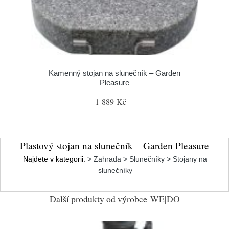
Kamenný stojan na slunečník – Garden
Pleasure
1 889 Kč
Plastový stojan na slunečník – Garden Pleasure
Najdete v kategorii:
> Zahrada > Slunečníky > Stojany na
slunečníky
Další produkty od výrobce
WE|DO