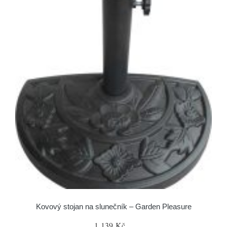
Kovový stojan na slunečník – Garden Pleasure
1 139 Kč