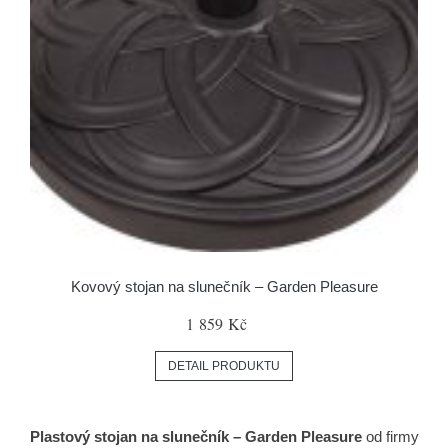
Kovový stojan na slunečník – Garden Pleasure
1 859 Kč
DETAIL PRODUKTU
Plastový stojan na slunečník – Garden Pleasure
od firmy