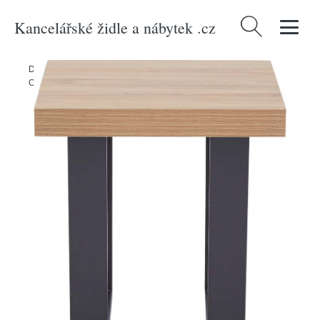
Kancelářské židle a nábytek .cz
Vyhledávání
Domů
/
Produkty
/
> Nábytek > Stoly a stolky > Odkládací stolky
/
Odkládací stolek 50x50 cm Oakton – Premier Housewares