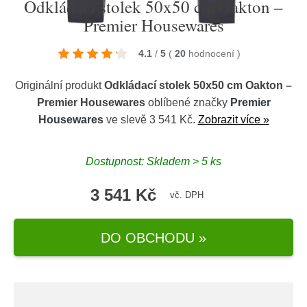
Odkládací stolek 50x50 cm Oakton –
Premier Housewares
4.1
/
5
(
20
hodnocení
)
Originální produkt
Odkládací stolek 50x50 cm Oakton –
Premier Housewares
oblíbené značky
Premier
Housewares
ve slevě 3 541 Kč.
Zobrazit více »
Dostupnost: Skladem > 5 ks
3 541 Kč
vč. DPH
DO OBCHODU »