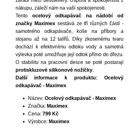
zařadí mezi bestsellery. Úspora a spokojenost z
nákupu, záleží nám na vaší spokojenosti.
Tento
ocelový odkapávač na nádobí od
značky Maximex
sestává ze tří různých částí -
samotného odkapávače, koše na příbory a
stojanu až na 12 talířů. Díky zkosenému tvaru
dochází k efektivnímu odtoku vody a samotná
výlevka poté umožňuje její odtok přímo do dřezu.
O stabilitu na pracovní desce se poté postarají
protiskluzové silikonové nožičky
.
Další informace k produktu: Ocelový
odkapávač - Maximex
Název:
Ocelový odkapávač - Maximex
Značka:
Maximex
Cena:
799 Kč
Výrobce:
Maximex