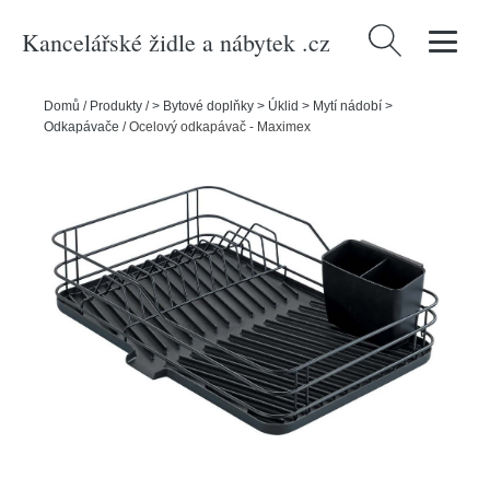
Kancelářské židle a nábytek .cz
Vyhledávání
Domů
/
Produkty
/
> Bytové doplňky > Úklid > Mytí nádobí >
Odkapávače
/
Ocelový odkapávač - Maximex