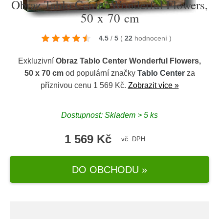
Obraz Tablo Center Wonderful Flowers,
50 x 70 cm
4.5
/
5
(
22
hodnocení
)
Exkluzivní
Obraz Tablo Center Wonderful Flowers,
50 x 70 cm
od populární značky
Tablo Center
za
příznivou cenu 1 569 Kč.
Zobrazit více »
Dostupnost: Skladem > 5 ks
1 569 Kč
vč. DPH
DO OBCHODU »