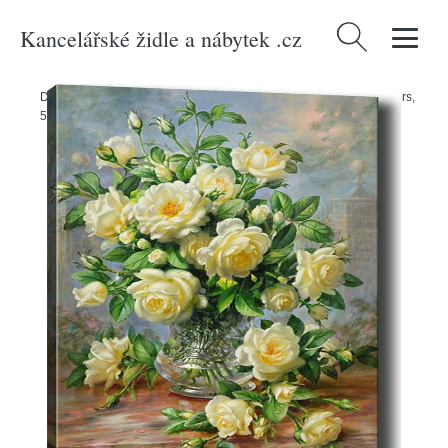
Kancelářské židle a nábytek .cz
Vyhledávání
Domů
/
Produkty
/
Dekorace
/
Obraz Tablo Center Wonderful Flowers,
50 x 70 cm