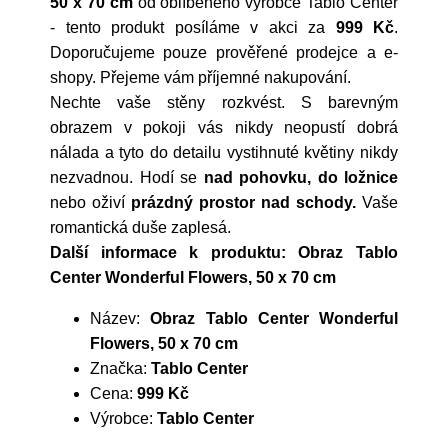
50 x 70 cm
od oblíbeného výrobce
Tablo Center
- tento produkt posíláme v akci za
999 Kč
.
Doporučujeme pouze prověřené prodejce a e-
shopy. Přejeme vám příjemné nakupování.
Nechte vaše stěny rozkvést. S barevným
obrazem v pokoji vás nikdy neopustí dobrá
nálada a tyto do detailu vystihnuté květiny nikdy
nezvadnou. Hodí se
nad pohovku, do ložnice
nebo oživí
prázdný prostor nad schody.
Vaše
romantická duše zaplesá.
Další informace k produktu: Obraz Tablo
Center Wonderful Flowers, 50 x 70 cm
Název:
Obraz Tablo Center Wonderful
Flowers, 50 x 70 cm
Značka:
Tablo Center
Cena:
999 Kč
Výrobce:
Tablo Center