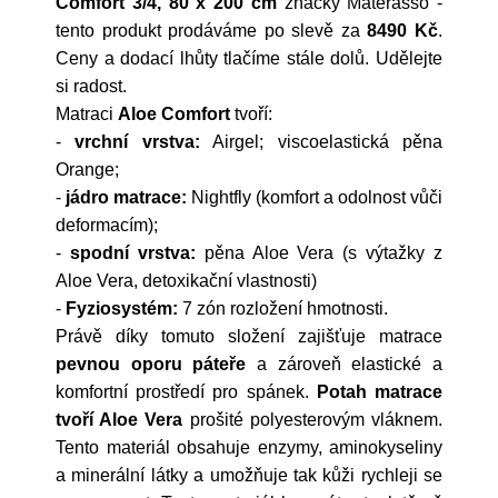
Comfort 3/4, 80 x 200 cm
značky
Materasso
-
tento produkt prodáváme po slevě za
8490 Kč
.
Ceny a dodací lhůty tlačíme stále dolů. Udělejte
si radost.
Matraci
Aloe Comfort
tvoří:
-
vrchní vrstva:
Airgel; viscoelastická pěna
Orange;
-
jádro matrace:
Nightfly (komfort a odolnost vůči
deformacím);
-
spodní vrstva:
pěna Aloe Vera (s výtažky z
Aloe Vera, detoxikační vlastnosti)
-
Fyziosystém:
7 zón rozložení hmotnosti.
Právě díky tomuto složení zajišťuje matrace
pevnou oporu páteře
a zároveň elastické a
komfortní prostředí pro spánek.
Potah matrace
tvoří Aloe Vera
prošité polyesterovým vláknem.
Tento materiál obsahuje enzymy, aminokyseliny
a minerální látky a umožňuje tak kůži rychleji se