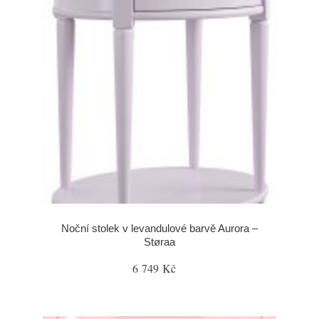
Noční stolek v levandulové barvě Aurora –
Støraa
6 749 Kč