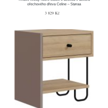
ořechového dřeva Celine – Støraa
3 829 Kč