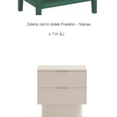
Zelený noční stolek Franklin – Støraa
4 719 Kč