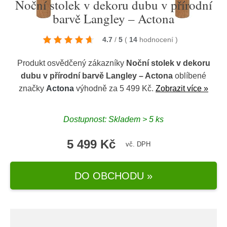
Noční stolek v dekoru dubu v přírodní
barvě Langley – Actona
4.7
/
5
(
14
hodnocení
)
Produkt osvědčený zákazníky
Noční stolek v dekoru
dubu v přírodní barvě Langley – Actona
oblíbené
značky
Actona
výhodně za 5 499 Kč.
Zobrazit více »
Dostupnost: Skladem > 5 ks
5 499 Kč
vč. DPH
DO OBCHODU »