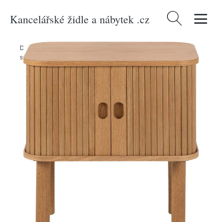
Kancelářské židle a nábytek .cz
Vyhledávání
Domů
/
Produkty
/
> Nábytek > Stoly a stolky > Noční stolky
/
Noční
stolek v dekoru dubu v přírodní barvě Langley – Actona