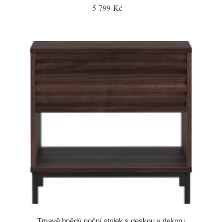
5 799 Kč
Tmavě hnědý noční stolek s deskou v dekoru