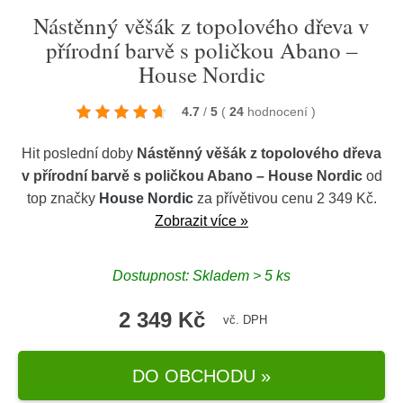
Nástěnný věšák z topolového dřeva v
přírodní barvě s poličkou Abano –
House Nordic
4.7
/
5
(
24
hodnocení
)
Hit poslední doby
Nástěnný věšák z topolového dřeva
v přírodní barvě s poličkou Abano – House Nordic
od
top značky
House Nordic
za přívětivou cenu 2 349 Kč.
Zobrazit více »
Dostupnost: Skladem > 5 ks
2 349 Kč
vč. DPH
DO OBCHODU »