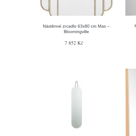
Nástěnné zrcadlo 63x80 cm Mas –
Bloomingville
7 852 Kč