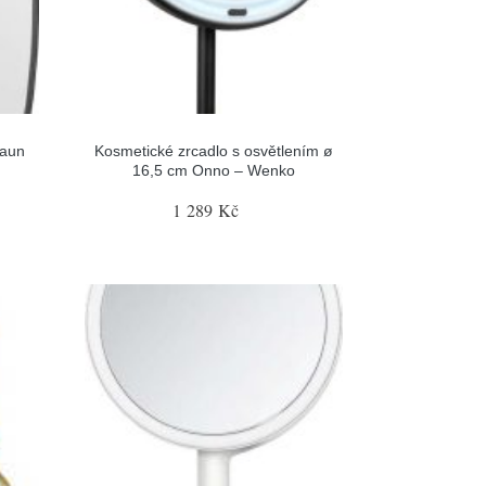
Faun
Kosmetické zrcadlo s osvětlením ø
16,5 cm Onno – Wenko
1 289 Kč