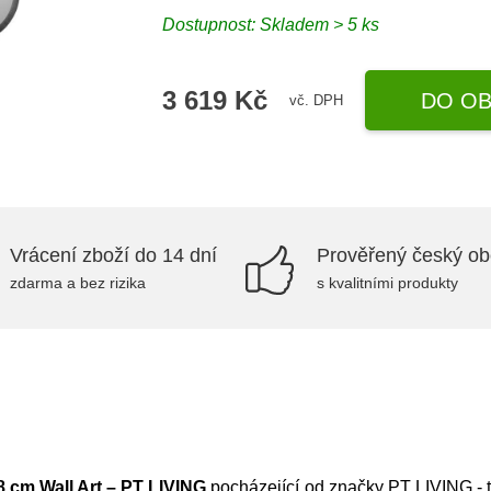
Dostupnost: Skladem > 5 ks
3 619 Kč
DO OB
vč. DPH
Vrácení zboží do 14 dní
Prověřený český o
zdarma a bez rizika
s kvalitními produkty
 cm Wall Art – PT LIVING
pocházející od značky
PT LIVING
- 