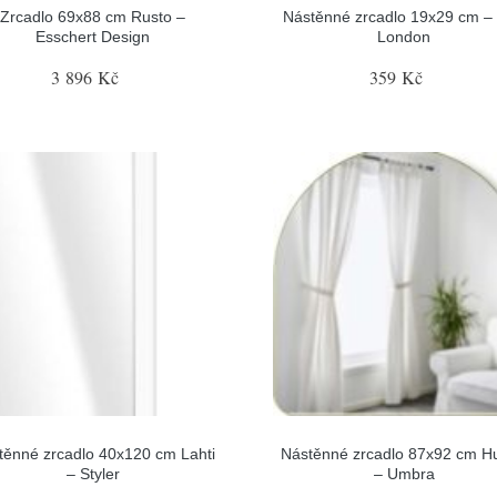
Zrcadlo 69x88 cm Rusto –
Nástěnné zrcadlo 19x29 cm –
Esschert Design
London
3 896 Kč
359 Kč
těnné zrcadlo 40x120 cm Lahti
Nástěnné zrcadlo 87x92 cm H
– Styler
– Umbra