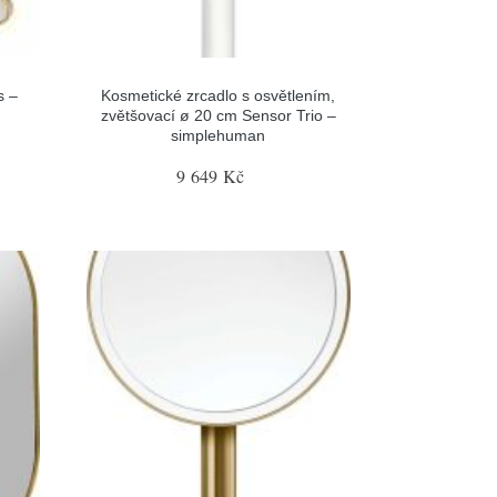
s –
Kosmetické zrcadlo s osvětlením,
zvětšovací ø 20 cm Sensor Trio –
simplehuman
9 649 Kč