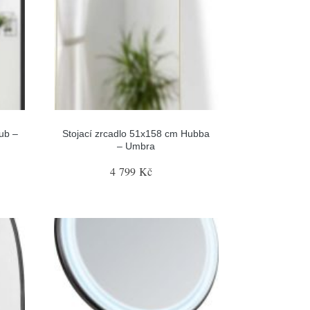
ub –
Stojací zrcadlo 51x158 cm Hubba
– Umbra
4 799 Kč