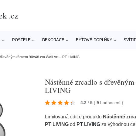
ek .cz
L
POSTELE
DEKORACE
BYTOVÉ DOPLŇKY
SVÍTI
 dřevěným rámem 90x48 cm Wall Art – PT LIVING
Nástěnné zrcadlo s dřevěný
LIVING
4.2
/
5
(
9
hodnocení
)
Limitovaná edice produktu
Nástěnné zrca
PT LIVING
od
PT LIVING
za výhodnou ce