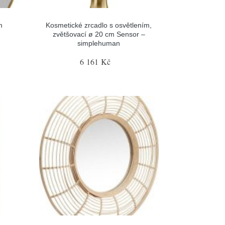
m
Kosmetické zrcadlo s osvětlením,
zvětšovací ø 20 cm Sensor –
simplehuman
6 161 Kč