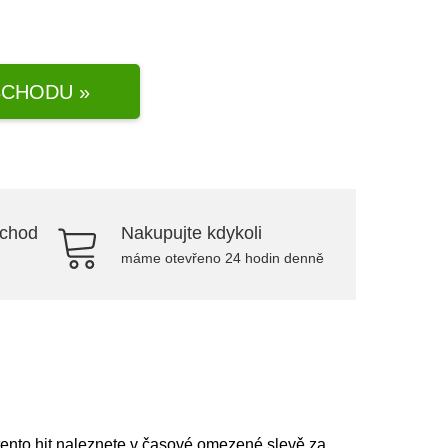
CHODU »
bchod
Nakupujte kdykoli
máme otevřeno 24 hodin denně
tento hit naleznete v časové omezené slevě za