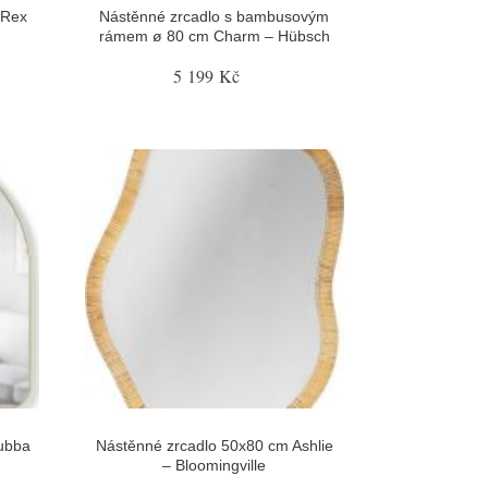
 Rex
Nástěnné zrcadlo s bambusovým
rámem ø 80 cm Charm – Hübsch
5 199 Kč
ubba
Nástěnné zrcadlo 50x80 cm Ashlie
– Bloomingville