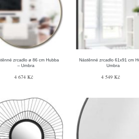
těnné zrcadlo ø 86 cm Hubba
Nástěnné zrcadlo 61x91 cm H
– Umbra
Umbra
4 674 Kč
4 549 Kč