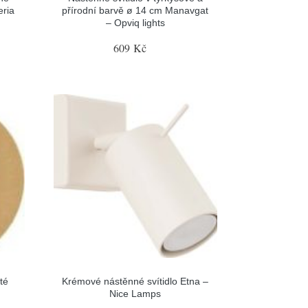
eria
přírodní barvě ø 14 cm Manavgat
– Opviq lights
609 Kč
té
Krémové nástěnné svítidlo Etna –
Nice Lamps