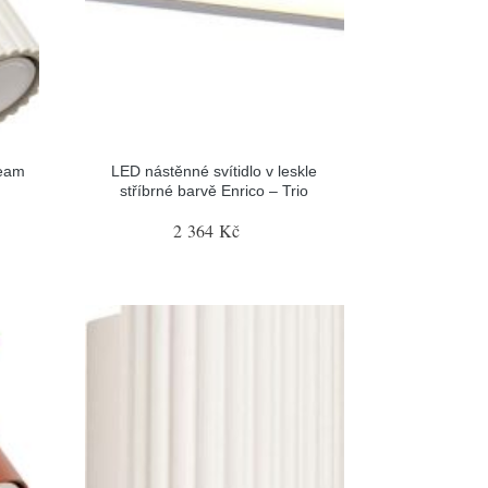
leam
LED nástěnné svítidlo v leskle
stříbrné barvě Enrico – Trio
2 364 Kč