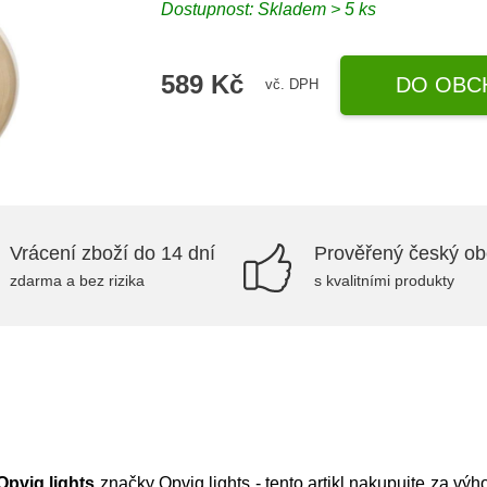
Dostupnost: Skladem > 5 ks
589 Kč
DO OBC
vč. DPH
Vrácení zboží do 14 dní
Prověřený český o
zdarma a bez rizika
s kvalitními produkty
Opviq lights
značky
Opviq lights
- tento artikl nakupujte za v