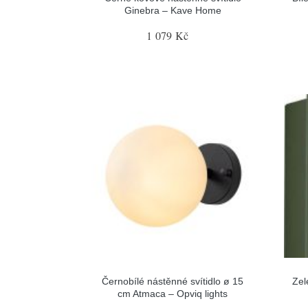
Ginebra – Kave Home
1 079 Kč
Černobílé nástěnné svítidlo ø 15
Zel
cm Atmaca – Opviq lights