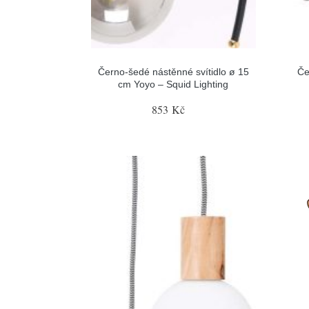
Černo-šedé nástěnné svítidlo ø 15
Če
cm Yoyo – Squid Lighting
853 Kč