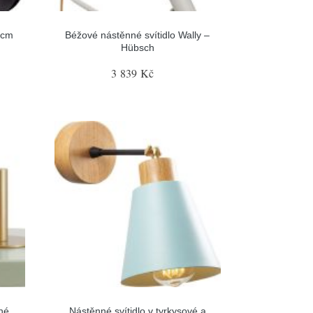
 cm
Béžové nástěnné svítidlo Wally –
Hübsch
3 839 Kč
né
Nástěnné svítidlo v tyrkysové a