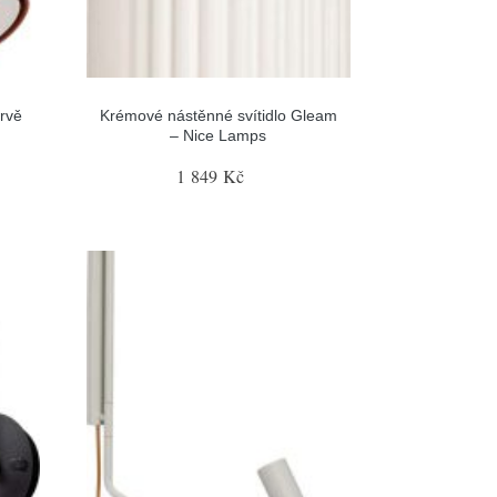
arvě
Krémové nástěnné svítidlo Gleam
– Nice Lamps
1 849 Kč