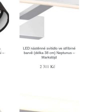
a
LED nástěnné svítidlo ve stříbrné
i –
barvě (délka 38 cm) Neptunus –
Markslöjd
2 311 Kč