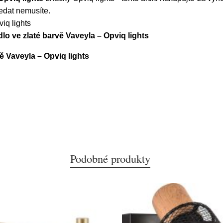
ledat nemusíte.
iq lights
lo ve zlaté barvě Vaveyla – Opviq lights
ě Vaveyla – Opviq lights
Podobné produkty