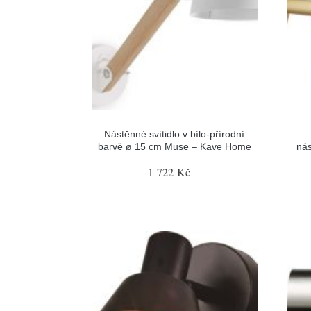
Nástěnné svítidlo v bílo-přírodní
barvě ø 15 cm Muse – Kave Home
nás
1 722 Kč