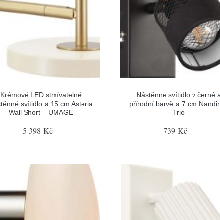
Krémové LED stmívatelné
Nástěnné svítidlo v černé 
těnné svítidlo ø 15 cm Asteria
přírodní barvě ø 7 cm Nandin
Wall Short – UMAGE
Trio
5 398 Kč
739 Kč