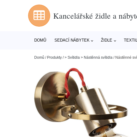
Kancelářské židle a nábyt
DOMŮ
SEDACÍ NÁBYTEK
ŽIDLE
TEXTI
Domů
/
Produkty
/
> Svítidla > Nástěnná svítidla
/
Nástěnné svít