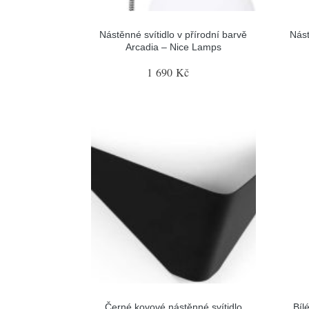
Nástěnné svítidlo v přírodní barvě
Nást
Arcadia – Nice Lamps
1 690 Kč
Černé kovové nástěnné svítidlo
Bíl