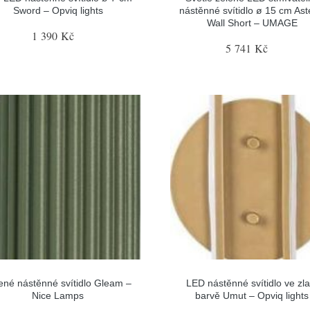
Sword – Opviq lights
nástěnné svítidlo ø 15 cm Ast
Wall Short – UMAGE
1 390 Kč
5 741 Kč
ené nástěnné svítidlo Gleam –
LED nástěnné svítidlo ve zla
Nice Lamps
barvě Umut – Opviq lights