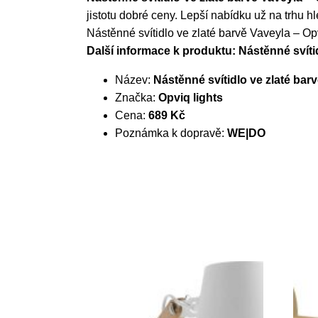
jistotu dobré ceny. Lepší nabídku už na trhu h
Nástěnné svítidlo ve zlaté barvě Vaveyla – Opv
Další informace k produktu: Nástěnné svítid
Název:
Nástěnné svítidlo ve zlaté barv
Značka:
Opviq lights
Cena:
689 Kč
Poznámka k dopravě:
WE|DO