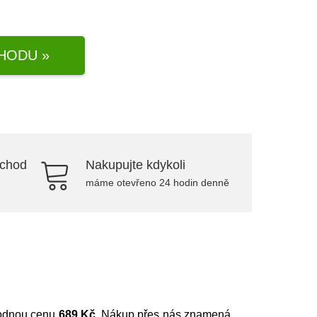
HODU »
bchod
Nakupujte kdykoli
máme otevřeno 24 hodin denně
ýhodnou cenu
689 Kč
. Nákup přes nás znamená