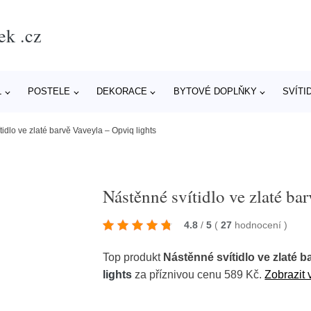
ek .cz
L
POSTELE
DEKORACE
BYTOVÉ DOPLŇKY
SVÍTI
idlo ve zlaté barvě Vaveyla – Opviq lights
Nástěnné svítidlo ve zlaté ba
4.8
/
5
(
27
hodnocení
)
Top produkt
Nástěnné svítidlo ve zlaté b
lights
za příznivou cenu 589 Kč.
Zobrazit 