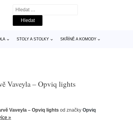
Vyhledávání
DLA
STOLY A STOLKY
SKŘÍNĚ A KOMODY
rvě Vaveyla – Opviq lights
arvě Vaveyla – Opviq lights
od značky
Opviq
více »