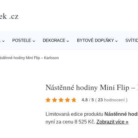
ek .cz
L
POSTELE
DEKORACE
BYTOVÉ DOPLŇKY
SVÍTI
stěnné hodiny Mini Flip – Karlsson
Nástěnné hodiny Mini Flip –
4.8
/
5
(
23
hodnocení
)
Limitovaná edice produktu
Nástěnné hodi
nyní za cenu 8 525 Kč.
Zobrazit více »