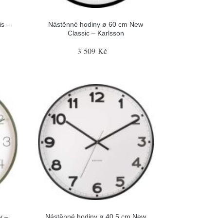
is –
Nástěnné hodiny ø 60 cm New
Classic – Karlsson
3 509 Kč
y –
Nástěnné hodiny ø 40,5 cm New