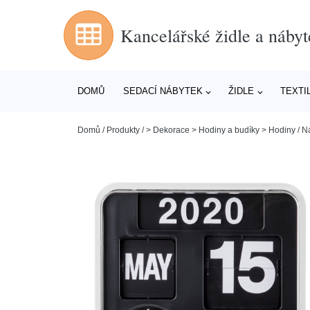
Kancelářské židle a nábyt
DOMŮ
SEDACÍ NÁBYTEK
ŽIDLE
TEXTI
Domů
/
Produkty
/
> Dekorace > Hodiny a budíky > Hodiny
/
Ná