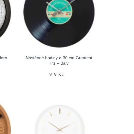
dern
Nástěnné hodiny ø 30 cm Greatest
Hits – Balvi
919 Kč