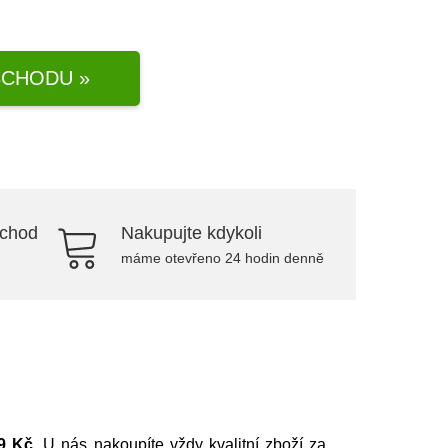
CHODU »
bchod
Nakupujte kdykoli
máme otevřeno 24 hodin denně
9 Kč
. U nás nakoupíte vždy kvalitní zboží za