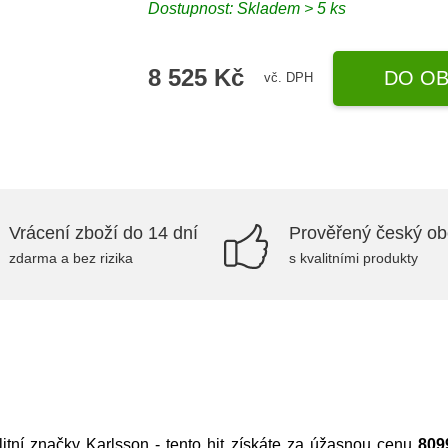
Dostupnost: Skladem > 5 ks
8 525 Kč
DO OB
vč. DPH
Vrácení zboží do 14 dní
Prověřený český o
zdarma a bez rizika
s kvalitními produkty
itní značky
Karlsson
- tento hit získáte za úžasnou cenu
809