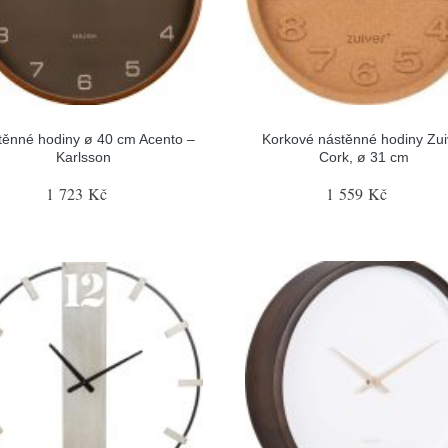
těnné hodiny ø 40 cm Acento –
Korkové nástěnné hodiny Zui
Karlsson
Cork, ø 31 cm
1 723 Kč
1 559 Kč