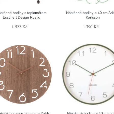
stěnné hodiny s teploměrem
Nástěnné hodiny ø 40 cm Ark
Esschert Design Rustic
Karlsson
1 522 Kč
1 790 Kč
ěnné hodiny ø 30.5 cm - Dakls
Nástěnné hodiny ø 40 cm Jo