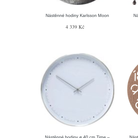
Nástěnné hodiny Karlsson Moon
Ná
4 339 Kč
Nástěnné hodiny ø 40 cm Time –
Nást