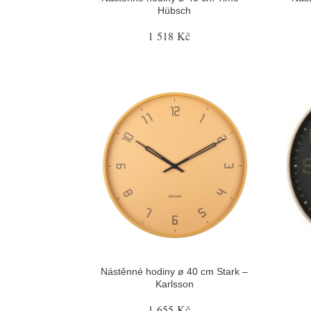
Hübsch
1 518 Kč
Nástěnné hodiny ø 40 cm Stark –
Karlsson
1 655 Kč