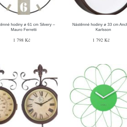
těnné hodiny ø 61 cm Silvery –
Nástěnné hodiny ø 33 cm Anc
Mauro Ferretti
Karlsson
1 798 Kč
1 792 Kč