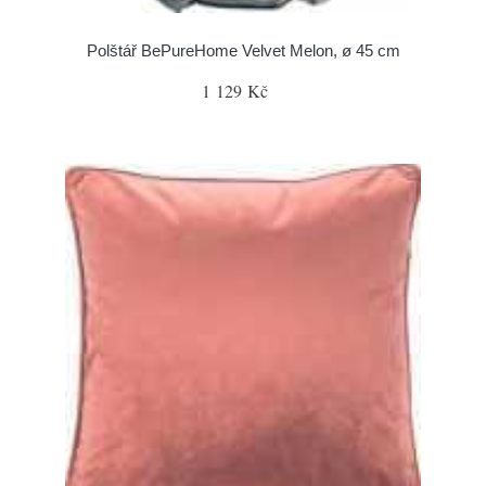
Polštář BePureHome Velvet Melon, ø 45 cm
1 129 Kč