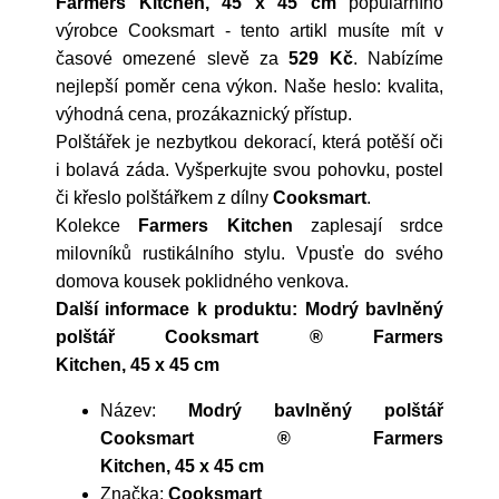
Farmers Kitchen, 45 x 45 cm
populárního
výrobce
Cooksmart
- tento artikl musíte mít v
časové omezené slevě za
529 Kč
. Nabízíme
nejlepší poměr cena výkon. Naše heslo: kvalita,
výhodná cena, prozákaznický přístup.
Polštářek je nezbytkou dekorací, která potěší oči
i bolavá záda. Vyšperkujte svou pohovku, postel
či křeslo polštářkem z dílny
Cooksmart
.
Kolekce
Farmers Kitchen
zaplesají srdce
milovníků rustikálního stylu. Vpusťe do svého
domova kousek poklidného venkova.
Další informace k produktu: Modrý bavlněný
polštář Cooksmart ® Farmers
Kitchen, 45 x 45 cm
Název:
Modrý bavlněný polštář
Cooksmart ® Farmers
Kitchen, 45 x 45 cm
Značka:
Cooksmart