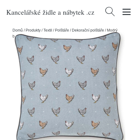
Kancelářské židle a nábytek .cz
Vyhledávání
Domů
/
Produkty
/
Textil
/
Polštáře
/
Dekorační polštáře
/
Modrý
bavlněný polštář Cooksmart ® Farmers Kitchen, 45 x 45 cm