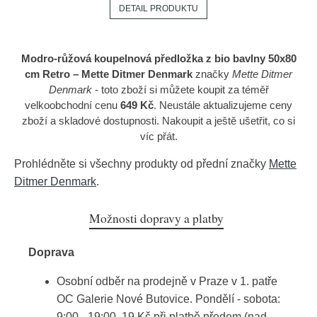
DETAIL PRODUKTU
Modro-růžová koupelnová předložka z bio bavlny 50x80
cm Retro – Mette Ditmer Denmark
značky
Mette Ditmer
Denmark
- toto zboží si můžete koupit za téměř
velkoobchodní cenu
649 Kč
. Neustále aktualizujeme ceny
zboží a skladové dostupnosti. Nakoupit a ještě ušetřit, co si
víc přát.
Prohlédněte si všechny produkty od přední značky
Mette
Ditmer Denmark
.
Možnosti dopravy a platby
Doprava
Osobní odběr na prodejně v Praze v 1. patře
OC Galerie Nové Butovice. Pondělí - sobota:
9:00 - 19:00. 19 Kč při platbě předem (nad