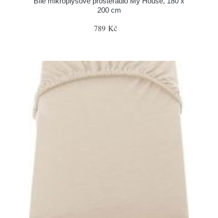
Bílé mikroplyšové prostěradlo My House, 180 x
200 cm
789 Kč