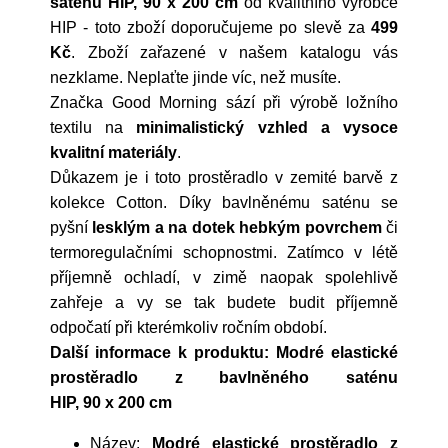
saténu HIP, 90 x 200 cm
od kvalitního výrobce
HIP
- toto zboží doporučujeme po slevě za
499
Kč
. Zboží zařazené v našem katalogu vás
nezklame. Neplaťte jinde víc, než musíte.
Značka Good Morning sází při výrobě ložního
textilu na
minimalistický vzhled a vysoce
kvalitní materiály
.
Důkazem je i toto prostěradlo v zemité barvě z
kolekce Cotton. Díky bavlněnému saténu se
pyšní
lesklým a na dotek hebkým povrchem
či
termoregulačními schopnostmi. Zatímco v létě
příjemně ochladí, v zimě naopak spolehlivě
zahřeje a vy se tak budete budit příjemně
odpočatí při kterémkoliv ročním období.
Další informace k produktu: Modré elastické
prostěradlo z bavlněného saténu
HIP, 90 x 200 cm
Název:
Modré elastické prostěradlo z