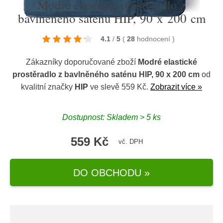
Modré elastické prostěradlo z
bavlněného saténu HIP, 90 x 200 cm
4.1
/
5
(
28
hodnocení
)
Zákazníky doporučované zboží
Modré elastické
prostěradlo z bavlněného saténu HIP, 90 x 200 cm
od
kvalitní značky
HIP
ve slevě 559 Kč.
Zobrazit více »
Dostupnost: Skladem > 5 ks
559 Kč
vč. DPH
DO OBCHODU »