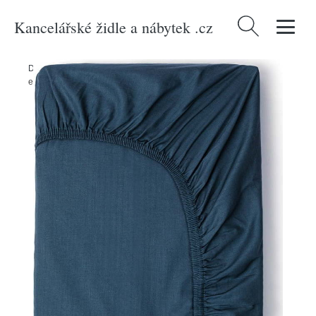
Kancelářské židle a nábytek .cz
Vyhledávání
Domů
/
Produkty
/
Textil
/
Textil do ložnice
/
Prostěradla
/
Modré
elastické prostěradlo z bavlněného saténu HIP, 90 x 200 cm