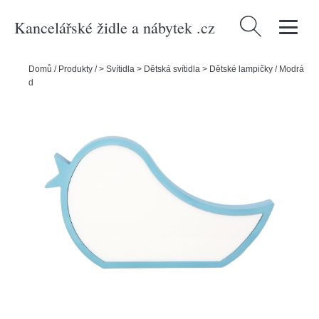
Kancelářské židle a nábytek .cz
Vyhledávání
Domů
/
Produkty
/
> Svítidla > Dětská svítidla > Dětské lampičky
/
Modrá
dětská lampička Bird – Candellux Lighting