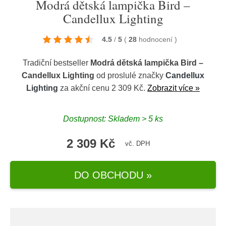
Modrá dětská lampička Bird –
Candellux Lighting
4.5
/
5
(
28
hodnocení
)
Tradiční bestseller
Modrá dětská lampička Bird –
Candellux Lighting
od proslulé značky
Candellux
Lighting
za akční cenu 2 309 Kč.
Zobrazit více »
Dostupnost: Skladem > 5 ks
2 309 Kč
vč. DPH
DO OBCHODU »