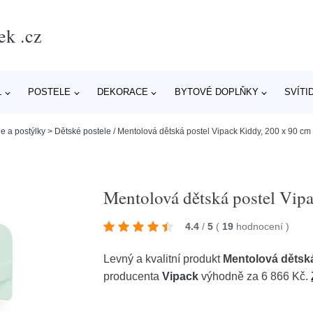
ek .cz
L
POSTELE
DEKORACE
BYTOVÉ DOPLŇKY
SVÍTI
e a postýlky > Dětské postele
/
Mentolová dětská postel Vipack Kiddy, 200 x 90 cm
Mentolová dětská postel Vip
4.4
/
5
(
19
hodnocení
)
Levný a kvalitní produkt
Mentolová dětská
producenta
Vipack
výhodně za 6 866 Kč.