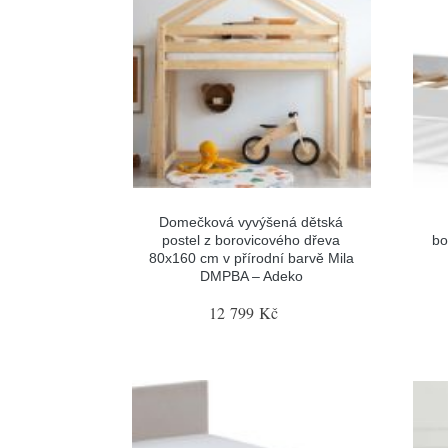
Domečková vyvýšená dětská
postel z borovicového dřeva
bo
80x160 cm v přírodní barvě Mila
DMPBA – Adeko
12 799 Kč