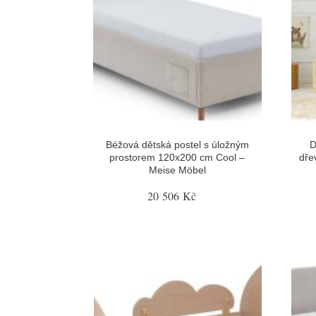
Béžová dětská postel s úložným
D
prostorem 120x200 cm Cool –
dře
Meise Möbel
20 506 Kč