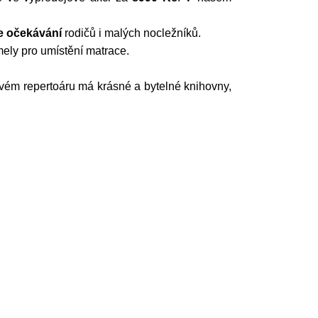
je očekávání
rodičů i malých nocležníků.
mely pro umístění matrace.
svém repertoáru má krásné a bytelné knihovny,