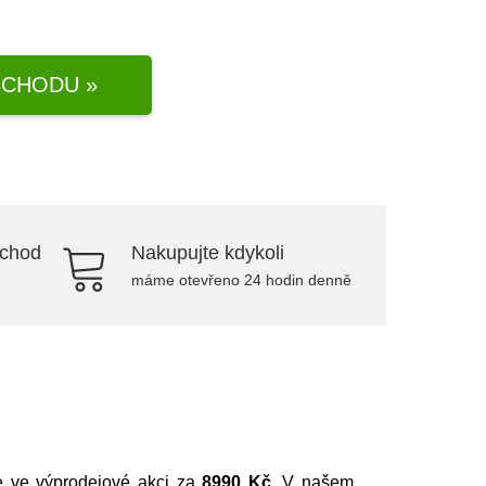
CHODU »
bchod
Nakupujte kdykoli
máme otevřeno 24 hodin denně
te ve výprodejové akci za
8990 Kč
. V našem