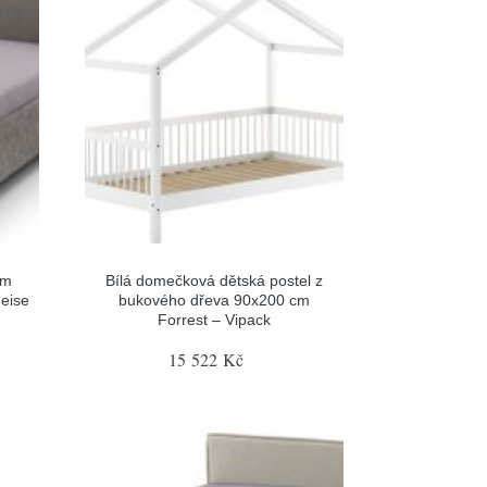
ým
Bílá domečková dětská postel z
eise
bukového dřeva 90x200 cm
Forrest – Vipack
15 522 Kč