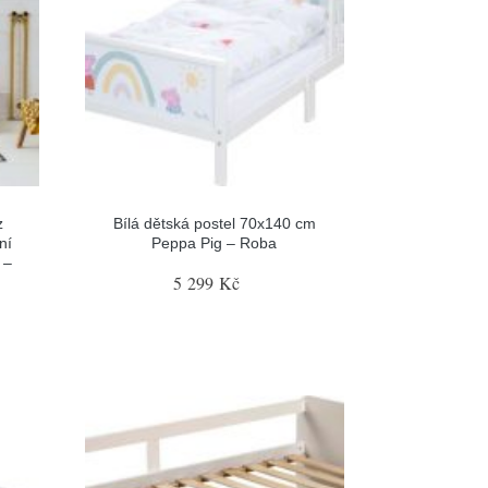
z
Bílá dětská postel 70x140 cm
ní
Peppa Pig – Roba
 –
5 299 Kč