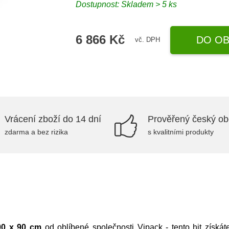
Dostupnost: Skladem > 5 ks
6 866 Kč
DO OB
vč. DPH
Vrácení zboží do 14 dní
Prověřený český o
zdarma a bez rizika
s kvalitními produkty
00 x 90 cm
od oblíbené společnosti
Vipack
- tento hit získá