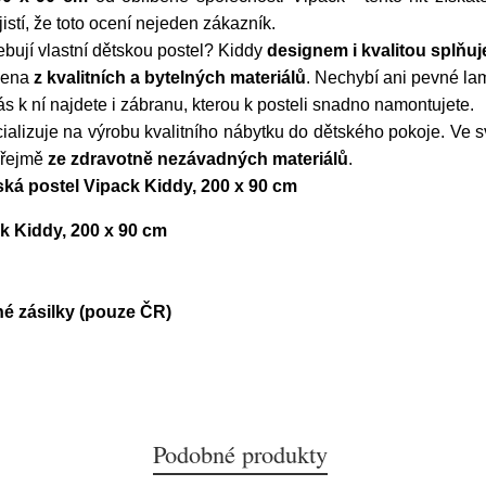
stí, že toto ocení nejeden zákazník.
ebují vlastní dětskou postel? Kiddy
designem i kvalitou splňu
obena
z kvalitních a bytelných materiálů
. Nechybí ani pevné la
s k ní najdete i zábranu, kterou k posteli snadno namontujete.
cializuje na výrobu kvalitního nábytku do dětského pokoje. Ve 
ozřejmě
ze zdravotně nezávadných materiálů
.
ská postel Vipack Kiddy, 200 x 90 cm
k Kiddy, 200 x 90 cm
é zásilky (pouze ČR)
Podobné produkty