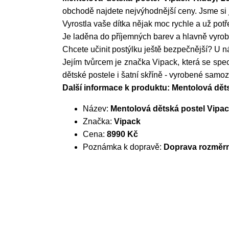
obchodě najdete nejvýhodnější ceny. Jsme si ji
Vyrostla vaše dítka nějak moc rychle a už potř
Je laděna do příjemných barev a hlavně vyr
Chcete učinit postýlku ještě bezpečnější? U ná
Jejím tvůrcem je značka Vipack, která se spe
dětské postele i šatní skříně - vyrobené sam
Další informace k produktu: Mentolová dět
Název:
Mentolová dětská postel Vipac
Značka:
Vipack
Cena:
8990 Kč
Poznámka k dopravě:
Doprava rozměrn