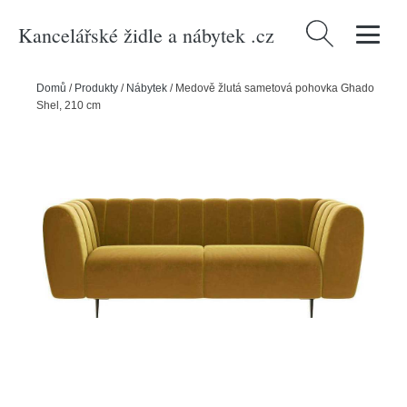
Kancelářské židle a nábytek .cz
Vyhledávání
Domů
/
Produkty
/
Nábytek
/
Medově žlutá sametová pohovka Ghado
Shel, 210 cm