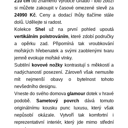
210 cm
od známého výrobce
Ghado
- toto zboží
si můžete zakoupit v časové omezené slevě za
24990 Kč
. Ceny a dodací lhůty tlačíme stále
dolů. Udělejte si radost.
Kolekce
Shel
už na první pohled upoutá
vertikálním polstrováním
, které zdobí područky
a opěrku zad. Připomíná tak vroubkování
mořských hřebenatek a svými zaoblenými tvaru
jemně evokuje mořské vlnky.
Subtilní
kovové nožky
kontrastují s měkkostí a
nadýchaností posezení. Zároveň však nemusíte
mít nejmenší obavy o bytelnost tohoto
nevšedního designu.
Vneste do svého domova
glamour
dotek v hravé
podobě.
Sametový povrch
dává tomuto
originálnímu kousku punc luxusu, který však
nepůsobí okázale. Vytvoří tak komfortní i
reprezentativní interiér, který jde mimo střední