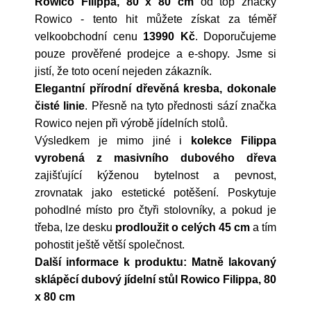
Rowico Filippa, 80 x 80 cm
od top značky
Rowico
- tento hit můžete získat za téměř
velkoobchodní cenu
13990 Kč
. Doporučujeme
pouze prověřené prodejce a e-shopy. Jsme si
jistí, že toto ocení nejeden zákazník.
Elegantní přírodní dřevěná kresba, dokonale
čisté linie
. Přesně na tyto přednosti sází značka
Rowico nejen při výrobě jídelních stolů.
Výsledkem je mimo jiné i
kolekce Filippa
vyrobená z masivního dubového dřeva
zajišťující kýženou bytelnost a pevnost,
zrovnatak jako estetické potěšení. Poskytuje
pohodlné místo pro čtyři stolovníky, a pokud je
třeba, lze desku
prodloužit o celých 45 cm
a tím
pohostit ještě větší společnost.
Další informace k produktu: Matně lakovaný
sklápěcí dubový jídelní stůl Rowico Filippa, 80
x 80 cm