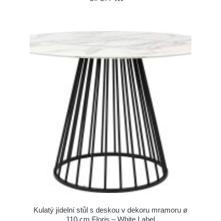
Kulatý jídelní stůl s deskou v dekoru mramoru ø
110 cm Floris – White Label