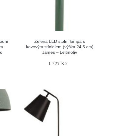
rodní
Zelená LED stolní lampa s
em
kovovým stínidlem (výška 24,5 cm)
ko
James – Leitmotiv
1 527 Kč