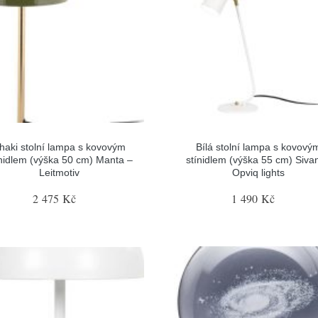
haki stolní lampa s kovovým
Bílá stolní lampa s kovový
ínidlem (výška 50 cm) Manta –
stínidlem (výška 55 cm) Sivan
Leitmotiv
Opviq lights
2 475 Kč
1 490 Kč