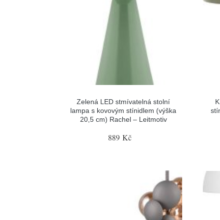
Zelená LED stmívatelná stolní
K
lampa s kovovým stínidlem (výška
st
20,5 cm) Rachel – Leitmotiv
889 Kč