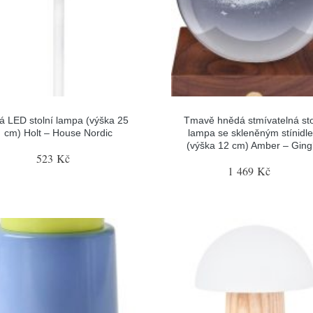
lá LED stolní lampa (výška 25
Tmavě hnědá stmívatelná sto
cm) Holt – House Nordic
lampa se skleněným stínidl
(výška 12 cm) Amber – Ging
523 Kč
1 469 Kč