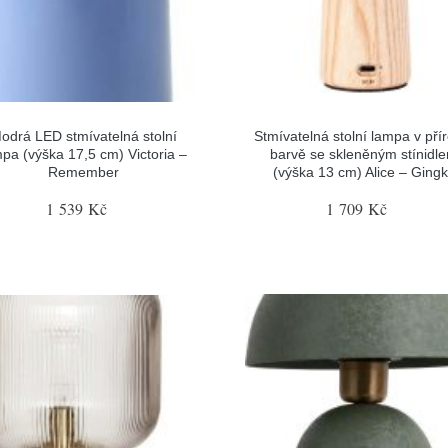
odrá LED stmívatelná stolní
Stmívatelná stolní lampa v pří
pa (výška 17,5 cm) Victoria –
barvě se skleněným stínidl
Remember
(výška 13 cm) Alice – Ging
1 539 Kč
1 709 Kč