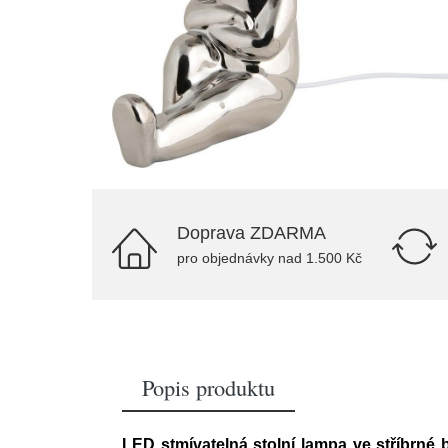
Doprava ZDARMA
pro objednávky nad 1.500 Kč
Popis produktu
LED stmívatelná stolní lampa ve stříbrné 