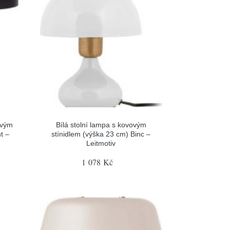
ovým
Bílá stolní lampa s kovovým
t –
stínidlem (výška 23 cm) Binc –
Leitmotiv
1 078 Kč