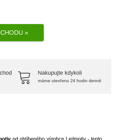
CHODU »
bchod
Nakupujte kdykoli
máme otevřeno 24 hodin denně
motiv
od oblíbeného výrobce
Leitmotiv
- tento