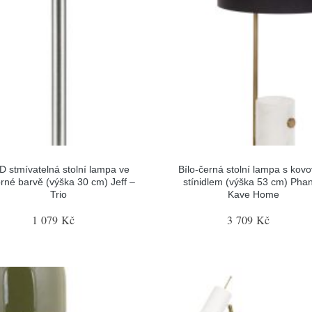
D stmívatelná stolní lampa ve
Bílo-černá stolní lampa s kov
brné barvě (výška 30 cm) Jeff –
stínidlem (výška 53 cm) Phan
Trio
Kave Home
1 079 Kč
3 709 Kč