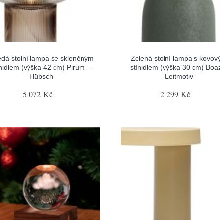
dá stolní lampa se skleněným
Zelená stolní lampa s kovo
ínidlem (výška 42 cm) Pirum –
stínidlem (výška 30 cm) Boa
Hübsch
Leitmotiv
5 072 Kč
2 299 Kč