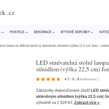
ek .cz
L
POSTELE
DEKORACE
BYTOVÉ DOPLŇKY
SVÍTI
tolní lampa ve stříbrné barvě se skleněným stínidlem (výška 22,5 cm) Joey – Leitmo
LED stmívatelná stolní lampa
stínidlem (výška 22,5 cm) Jo
4.7
/
5
(
8
hodnocení
)
Zákazníky doporučované zboží
LED stmív
skleněným stínidlem (výška 22,5 cm) Jo
výhodně za 1 529 Kč.
Zobrazit více »