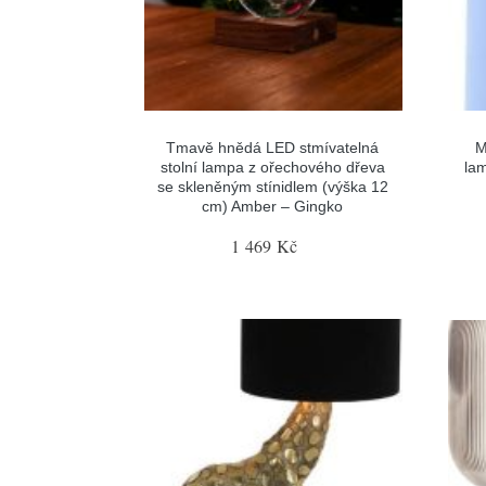
Tmavě hnědá LED stmívatelná
M
stolní lampa z ořechového dřeva
lam
se skleněným stínidlem (výška 12
cm) Amber – Gingko
1 469 Kč