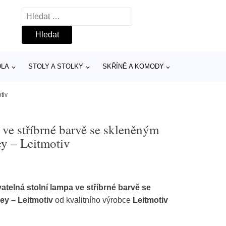
Vyhledávání
DLA
STOLY A STOLKY
SKŘÍNĚ A KOMODY
tiv
 ve stříbrné barvě se skleněným
ey – Leitmotiv
atelná stolní lampa ve stříbrné barvě se
ey – Leitmotiv
od kvalitního výrobce
Leitmotiv