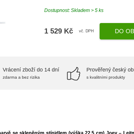
Dostupnost: Skladem > 5 ks
1 529 Kč
DO OB
vč. DPH
Vrácení zboží do 14 dní
Prověřený český o
zdarma a bez rizika
s kvalitními produkty
barvě se skleněným stínidlem (výška 22,5 cm) Joey – Leit