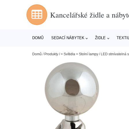
Kancelářské židle a nábyt
DOMŮ
SEDACÍ NÁBYTEK
ŽIDLE
TEXTI
Domů
/
Produkty
/
> Svítidla > Stolní lampy
/
LED stmívatelná s