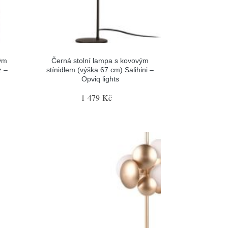
vým
Černá stolní lampa s kovovým
z –
stínidlem (výška 67 cm) Salihini –
Opviq lights
1 479 Kč