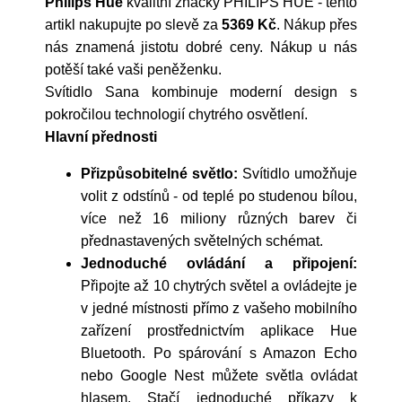
Philips Hue
kvalitní značky
PHILIPS HUE
- tento
artikl nakupujte po slevě za
5369 Kč
. Nákup přes
nás znamená jistotu dobré ceny. Nákup u nás
potěší také vaši peněženku.
Svítidlo Sana kombinuje moderní design s
pokročilou technologií chytrého osvětlení.
Hlavní přednosti
Přizpůsobitelné světlo:
Svítidlo umožňuje
volit z odstínů - od teplé po studenou bílou,
více než 16 miliony různých barev či
přednastavených světelných schémat.
Jednoduché ovládání a připojení:
Připojte až 10 chytrých světel a ovládejte je
v jedné místnosti přímo z vašeho mobilního
zařízení prostřednictvím aplikace Hue
Bluetooth. Po spárování s Amazon Echo
nebo Google Nest můžete světla ovládat
hlasem. Stačí jednoduché příkazy k