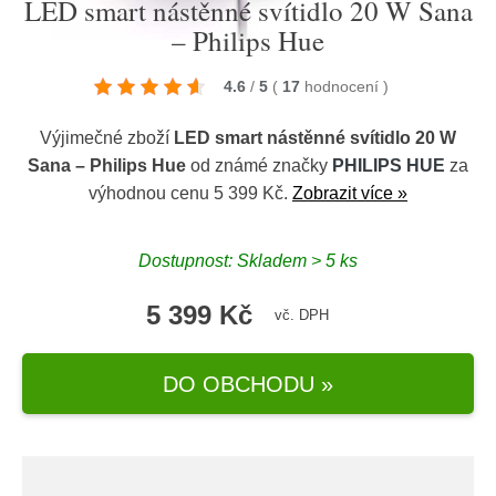
LED smart nástěnné svítidlo 20 W Sana
– Philips Hue
4.6
/
5
(
17
hodnocení
)
Výjimečné zboží
LED smart nástěnné svítidlo 20 W
Sana – Philips Hue
od známé značky
PHILIPS HUE
za
výhodnou cenu 5 399 Kč.
Zobrazit více »
Dostupnost: Skladem > 5 ks
5 399 Kč
vč. DPH
DO OBCHODU »