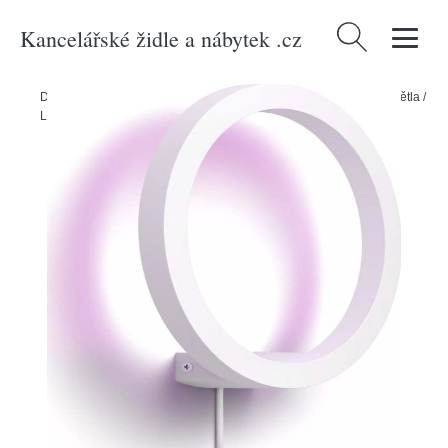
Kancelářské židle a nábytek .cz
Vyhledávání
Domů
/
Produkty
/
> Svítidla > Smart osvětlení > Smart nástěnná světla
/
LED smart nástěnné svítidlo 20 W Sana – Philips Hue