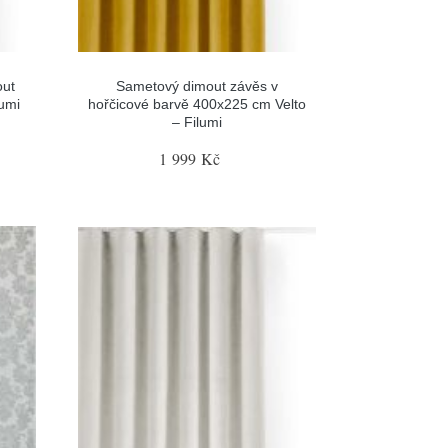
out
Sametový dimout závěs v
lumi
hořčicové barvě 400x225 cm Velto
– Filumi
1 999 Kč