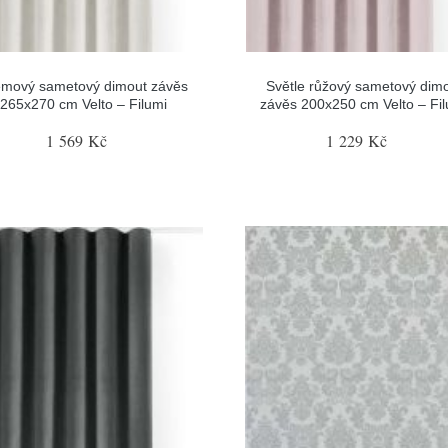
émový sametový dimout závěs
Světle růžový sametový dim
265x270 cm Velto – Filumi
závěs 200x250 cm Velto – Fi
1 569 Kč
1 229 Kč