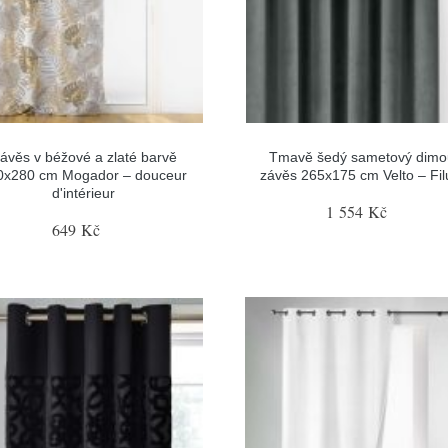
ávěs v béžové a zlaté barvě
Tmavě šedý sametový dimo
0x280 cm Mogador – douceur
závěs 265x175 cm Velto – Fi
d'intérieur
1 554 Kč
649 Kč