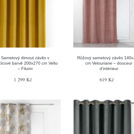
Sametový dimout závěs v
Růžový sametový závěs 140
čicové barvě 200x270 cm Velto
cm Velouriane – douceur
– Filumi
d'intérieur
1 299 Kč
619 Kč