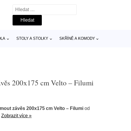
Vyhledávání
DLA
STOLY A STOLKY
SKŘÍNĚ A KOMODY
věs 200x175 cm Velto – Filumi
out závěs 200x175 cm Velto – Filumi
od
.
Zobrazit více »