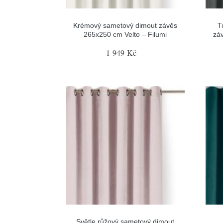
Krémový sametový dimout závěs
T
265x250 cm Velto – Filumi
záv
1 949 Kč
Světle růžový sametový dimout