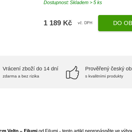
Dostupnost: Skladem > 5 ks
1 189 Kč
DO OB
vč. DPH
Vrácení zboží do 14 dní
Prověřený český o
zdarma a bez rizika
s kvalitními produkty
m Velto – Filumi
od
Filumi
- tento artikl nepropásněte ve výh