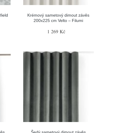
ield
Krémový sametový dimout závěs
200x225 cm Velto – Filumi
1 269 Kč
věs
Šedý sametový dimout závěs