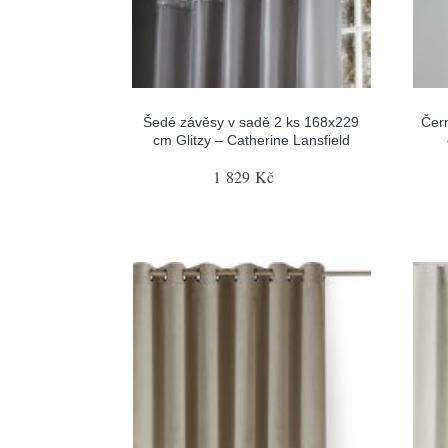
Šedé závěsy v sadě 2 ks 168x229
Čer
cm Glitzy – Catherine Lansfield
1 829 Kč