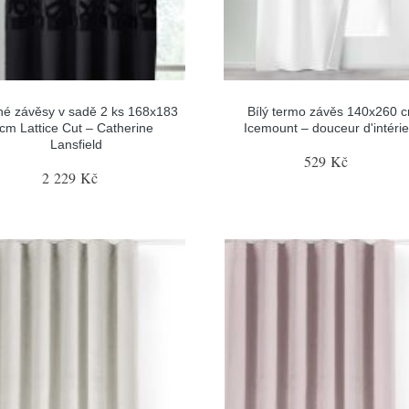
né závěsy v sadě 2 ks 168x183
Bílý termo závěs 140x260 
cm Lattice Cut – Catherine
Icemount – douceur d'intéri
Lansfield
529 Kč
2 229 Kč