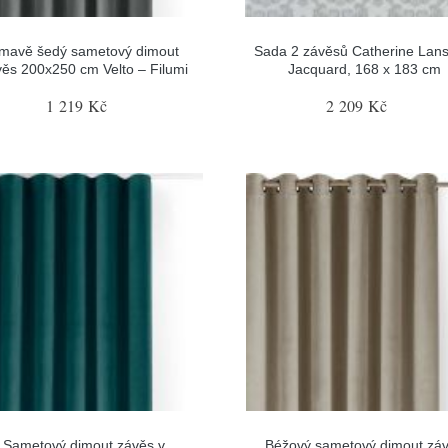
mavě šedý sametový dimout
Sada 2 závěsů Catherine Lansf
ěs 200x250 cm Velto – Filumi
Jacquard, 168 x 183 cm
1 219 Kč
2 209 Kč
Sametový dimout závěs v
Béžový sametový dimout zá