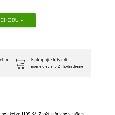
CHODU »
bchod
Nakupujte kdykoli
máme otevřeno 24 hodin denně
odné akci za
1109 Kč
. Zboží zařazené v našem