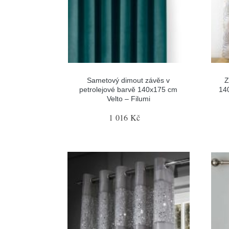
Sametový dimout závěs v
Z
petrolejové barvě 140x175 cm
14
Velto – Filumi
1 016 Kč