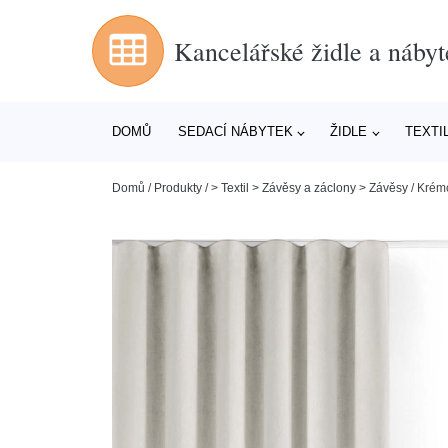
Kancelářské židle a nábyt
DOMŮ
SEDACÍ NÁBYTEK
ŽIDLE
TEXTI
Domů
/
Produkty
/
> Textil > Závěsy a záclony > Závěsy
/
Krémo