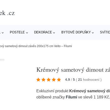
ek .cz
L
POSTELE
DEKORACE
BYTOVÉ DOPLŇKY
SVÍTI
vý sametový dimout závěs 200x175 cm Velto – Filumi
Krémový sametový dimout zá
4.9
/
5
(
21
hodnocení
)
Exkluzivní produkt
Krémový sametový dim
oblíbené značky
Filumi
ve slevě 1 189 Kč