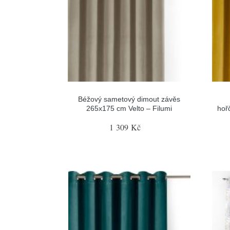
Béžový sametový dimout závěs
265x175 cm Velto – Filumi
hoř
1 309 Kč