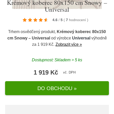
Krémový koberec 80x150 cm Snowy –
Universal
4.6
/
5
(
7
hodnocení
)
Trhem osvědčený produkt,
Krémový koberec 80x150
cm Snowy – Universal
od výrobce
Universal
výhodně
za 1 919 Kč.
Zobrazit více »
Dostupnost: Skladem > 5 ks
1 919 Kč
vč. DPH
DO OBCHODU »