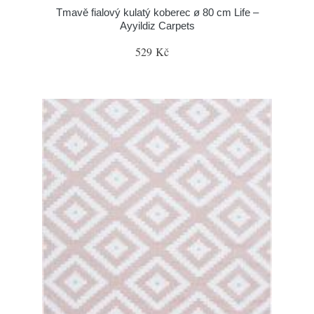
Tmavě fialový kulatý koberec ø 80 cm Life –
Ayyildiz Carpets
529 Kč