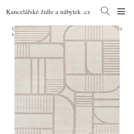
Kancelářské židle a nábytek .cz
Vyhledávání
Domů
/
Produkty
/
> Textil > Koberce a rohožky > Koberce
/
Krémový
koberec 80x150 cm Snowy – Universal