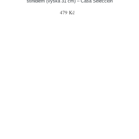
stínidlem (výška 31 cm) – Casa Selección
479 Kč