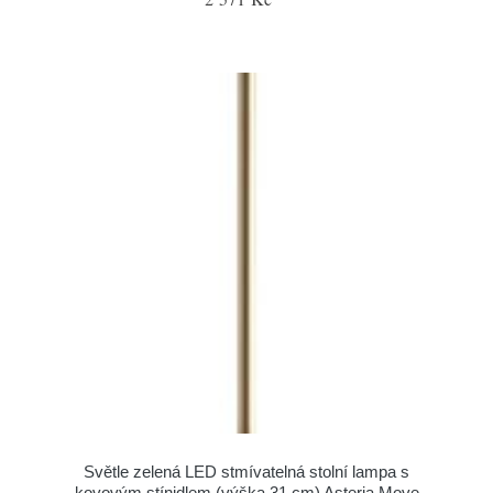
Světle zelená LED stmívatelná stolní lampa s
kovovým stínidlem (výška 31 cm) Asteria Move