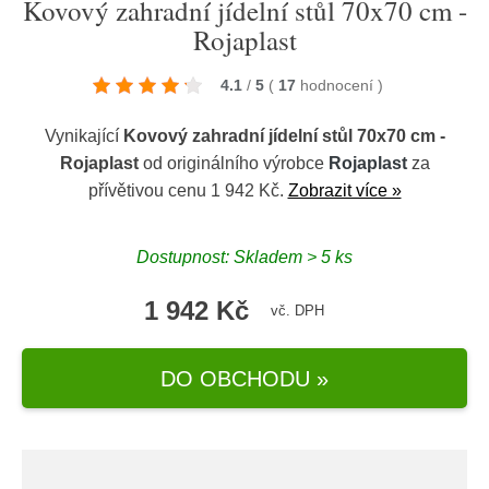
Kovový zahradní jídelní stůl 70x70 cm -
Rojaplast
4.1
/
5
(
17
hodnocení
)
Vynikající
Kovový zahradní jídelní stůl 70x70 cm -
Rojaplast
od originálního výrobce
Rojaplast
za
přívětivou cenu 1 942 Kč.
Zobrazit více »
Dostupnost: Skladem > 5 ks
1 942 Kč
vč. DPH
DO OBCHODU »