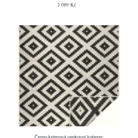
2 089 Kč
Černo-krémová venkovní koberec