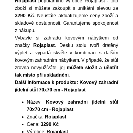
Rojaplast
populárního výrobce
Rojaplast
- toto
zboží si můžete zakoupit s unikátní slevou za
3290 Kč
. Neustále aktualizujeme ceny zboží a
skladové dostupnosti. Garantujeme spokojenost
z nákupu.
Vybavte si zahradu kovovým nábytkem od
značky
Rojaplast
. Desku stolu tvoří drátěný
výplet a vypadá skvěle v kombinaci s dalším
kovovým zahradním nábytkem. V případě, že stůl
zrovna nevyužíváte, jej
můžete složit a ušetřit
tak místo při uskladnění
.
Další informace k produktu: Kovový zahradní
jídelní stůl 70x70 cm - Rojaplast
Název:
Kovový zahradní jídelní stůl
70x70 cm - Rojaplast
Značka:
Rojaplast
Cena:
3290 Kč
Výrobce:
Rojaplast