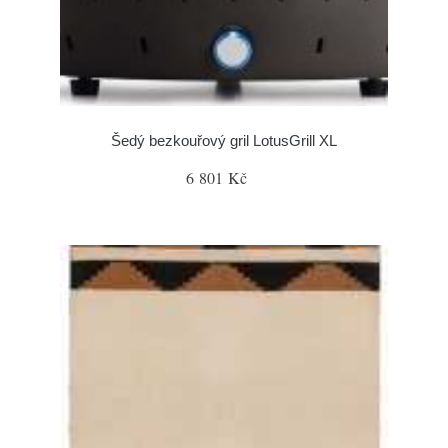
Šedý bezkouřový gril LotusGrill XL
6 801 Kč