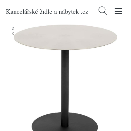
Kancelářské židle a nábytek .cz
Vyhledávání
Domů
/
Produkty
/
> Nábytek > Stoly a stolky > Odkládací stolky
/
Kovový kulatý odkládací stolek ø 40 cm Snow – Zuiver