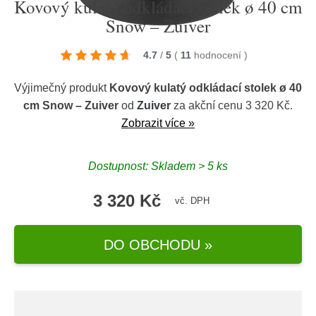
Kovový kulatý odkládací stolek ø 40 cm
Snow – Zuiver
4.7
/
5
(
11
hodnocení
)
Výjimečný produkt
Kovový kulatý odkládací stolek ø 40
cm Snow – Zuiver
od
Zuiver
za akční cenu 3 320 Kč.
Zobrazit více »
Dostupnost: Skladem > 5 ks
3 320 Kč
vč. DPH
DO OBCHODU »