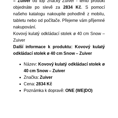
– Zuiver
od top značky
Zuiver
- tento produkt
objednáte po slevě za
2834 Kč
. S pomocí
našeho katalogu nakoupíte pohodlně z mobilu,
tabletu nebo od počítače. Přejeme vám příjemné
nakupování.
Kovový kulatý odkládací stolek ø 40 cm Snow –
Zuiver
Další informace k produktu: Kovový kulatý
odkládací stolek ø 40 cm Snow – Zuiver
Název:
Kovový kulatý odkládací stolek ø
40 cm Snow – Zuiver
Značka:
Zuiver
Cena:
2834 Kč
Poznámka k dopravě:
ONE (WE|DO)