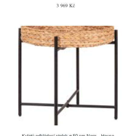
3 969 Kč
Kulatý odkládací stolek ø 50 cm Naro – House