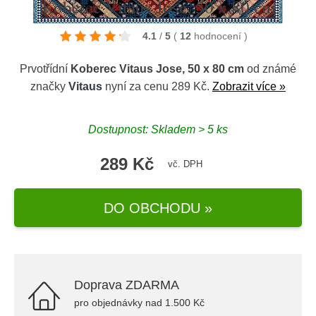
Koberec Vitaus Jose, 50 x 80 cm
4.1
/
5
(
12
hodnocení
)
Prvotřídní
Koberec Vitaus Jose, 50 x 80 cm
od známé
značky
Vitaus
nyní za cenu 289 Kč.
Zobrazit více »
Dostupnost: Skladem > 5 ks
289 Kč
vč. DPH
DO OBCHODU »
Doprava ZDARMA
pro objednávky nad 1.500 Kč