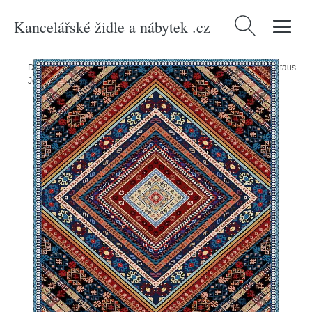
Kancelářské židle a nábytek .cz
Vyhledávání
Domů
/
Produkty
/
Textil
/
Koberce a rohožky
/
Koberce
/
Koberec Vitaus
Jose, 50 x 80 cm