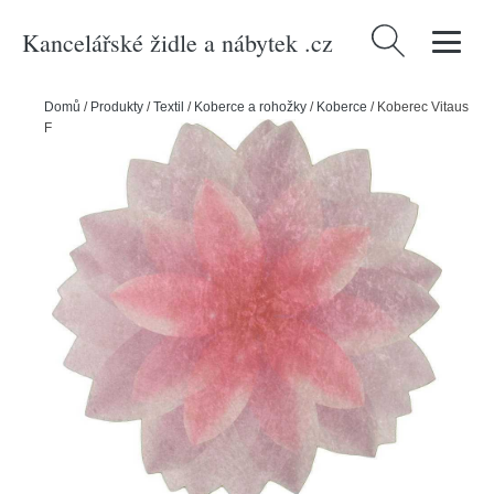
Kancelářské židle a nábytek .cz
Vyhledávání
Domů
/
Produkty
/
Textil
/
Koberce a rohožky
/
Koberce
/
Koberec Vitaus
Flowerina, ⌀ 80 cm