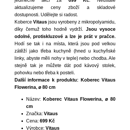
jedinečné akci za
699 Kč
. Neustále
aktualizujeme ceny zboží a skladové
dostupnosti. Udělejte si radost.
Koberce
Vitaus
jsou vyrobeny z mikropolyamidu,
díky čemuž toho hodně vydrží.
Jsou vysoce
odolné, protiskluzové a lze je prát v pračce.
Hodí se tak i na místa, která jsou pod velkou
zátěží jako třeba kuchyně (hned u kuchyňské
linky, abyste měli nohy v teple) nebo chodba. Ale
stejně tak je můžete dát pod kávový stolek,
pohovku nebo třeba k posteli.
Další informace k produktu: Koberec Vitaus
Flowerina, ⌀ 80 cm
Název:
Koberec Vitaus Flowerina, ⌀ 80
cm
Značka:
Vitaus
Cena:
699 Kč
Výrobce:
Vitaus