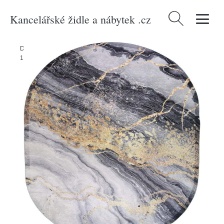
Kancelářské židle a nábytek .cz
Vyhledávání
Domů
/
Produkty
/
Textil
/
Koberce a rohožky
/
Koberce
/
Koberec
180x120 cm - Vitaus