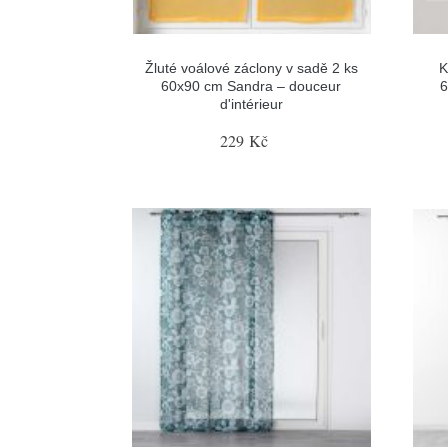
Žluté voálové záclony v sadě 2 ks
K
60x90 cm Sandra – douceur
6
d'intérieur
229 Kč