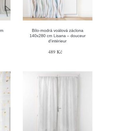
cm
Bílo-modrá voálová záclona
140x280 cm Lisana – douceur
d'intérieur
489 Kč