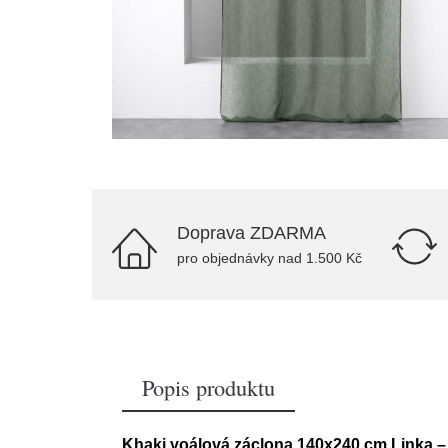
Doprava ZDARMA
pro objednávky nad 1.500 Kč
Popis produktu
Khaki voálová záclona 140x240 cm Linka – 