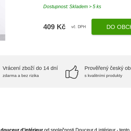
Dostupnost: Skladem > 5 ks
409 Kč
DO OBC
vč. DPH
Vrácení zboží do 14 dní
Prověřený český o
zdarma a bez rizika
s kvalitními produkty
douceur d'intérieur
od společnosti
Douceur d intérieur
- tento