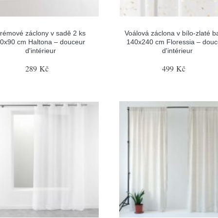
rémové záclony v sadě 2 ks
Voálová záclona v bílo-zlaté b
0x90 cm Haltona – douceur
140x240 cm Floressia – douc
d'intérieur
d'intérieur
289 Kč
499 Kč