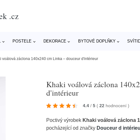
ek .cz
L
POSTELE
DEKORACE
BYTOVÉ DOPLŇKY
SVÍTI
i voálová záclona 140x240 cm Linka – douceur d'intérieur
Khaki voálová záclona 140x
d'intérieur
4.4
/
5
(
22
hodnocení
)
Poctivý výrobek
Khaki voálová záclona 1
pocházející od značky
Douceur d intérie