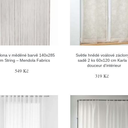
lona v měděné barvě 140x285
Světle hnědé voálové záclon
m String – Mendola Fabrics
sadě 2 ks 60x120 cm Karla
douceur d'intérieur
549 Kč
319 Kč