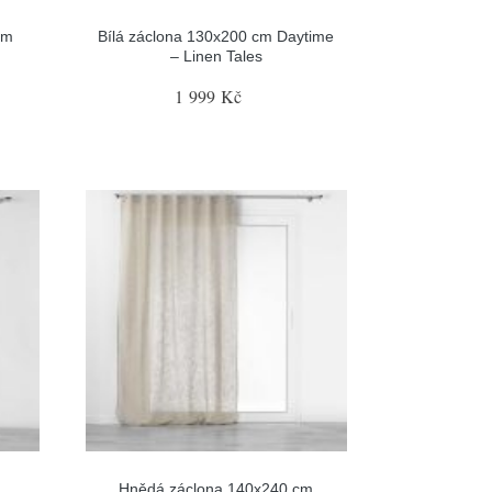
cm
Bílá záclona 130x200 cm Daytime
– Linen Tales
1 999 Kč
a
Hnědá záclona 140x240 cm