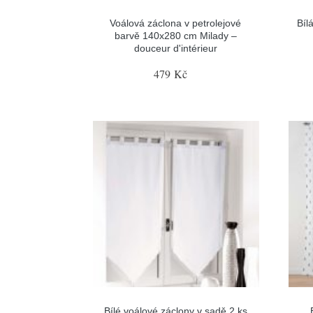
Voálová záclona v petrolejové
Bíl
barvě 140x280 cm Milady –
douceur d'intérieur
479 Kč
Bílé voálové záclony v sadě 2 ks