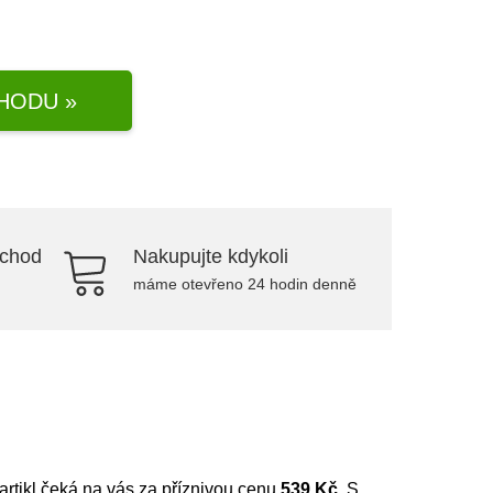
HODU »
bchod
Nakupujte kdykoli
máme otevřeno 24 hodin denně
 artikl čeká na vás za příznivou cenu
539 Kč
. S