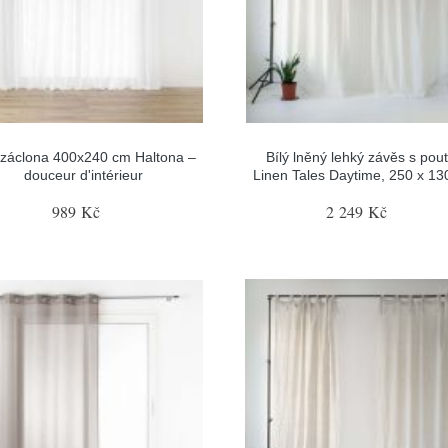
 záclona 400x240 cm Haltona –
Bílý lněný lehký závěs s pou
douceur d'intérieur
Linen Tales Daytime, 250 x 1
989 Kč
2 249 Kč