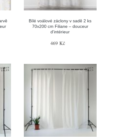
arvě
Bílé voálové záclony v sadě 2 ks
eur
70x200 cm Filiane – douceur
d'intérieur
469 Kč