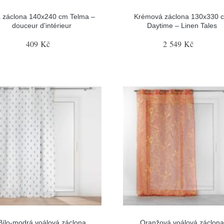
á záclona 140x240 cm Telma –
Krémová záclona 130x330 
douceur d'intérieur
Daytime – Linen Tales
409 Kč
2 549 Kč
Bílo-modrá voálová záclona
Oranžová voálová záclon