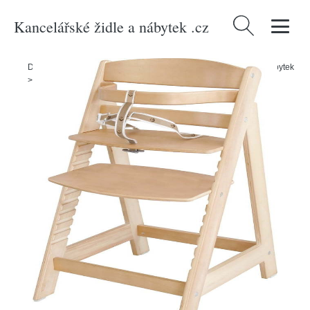
Kancelářské židle a nábytek .cz
Vyhledávání
Domů
/
Produkty
/
> Nábytek > Dětský nábytek > Dětský sedací nábytek
> Dětské židle a židličky
/
Jídelní židlička Sit Up III – Roba