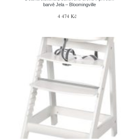
barvě Jela – Bloomingville
4 474 Kč