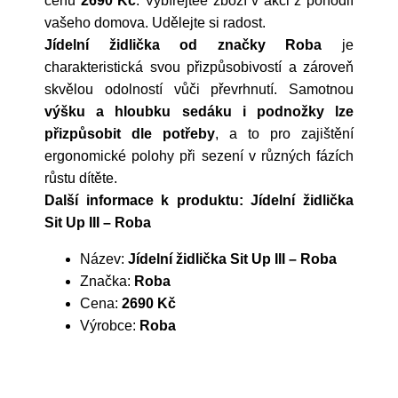
cenu
2690 Kč
. Vybírejtee zboží v akci z pohodlí
vašeho domova. Udělejte si radost.
Jídelní židlička od značky Roba
je
charakteristická svou přizpůsobivostí a zároveň
skvělou odolností vůči převrhnutí. Samotnou
výšku a hloubku sedáku i podnožky lze
přizpůsobit dle potřeby
, a to pro zajištění
ergonomické polohy při sezení v různých fázích
růstu dítěte.
Další informace k produktu: Jídelní židlička
Sit Up III – Roba
Název:
Jídelní židlička Sit Up III – Roba
Značka:
Roba
Cena:
2690 Kč
Výrobce:
Roba