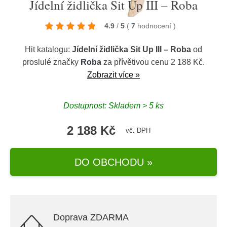
Jídelní židlička Sit Up III – Roba
4.9
/
5
(
7
hodnocení
)
Hit katalogu:
Jídelní židlička Sit Up III – Roba
od
proslulé značky
Roba
za přívětivou cenu 2 188 Kč.
Zobrazit více »
Dostupnost: Skladem > 5 ks
2 188 Kč
vč. DPH
DO OBCHODU »
Doprava ZDARMA