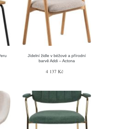
Peru
Jídelní židle v béžové a přírodní
barvě Addi – Actona
4 137 Kč