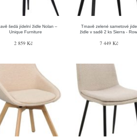
vě šedá jídelní židle Nolan –
Tmavě zelené sametové jíde
Unique Furniture
židle v sadě 2 ks Sierra - Ro
2 859 Kč
7 449 Kč