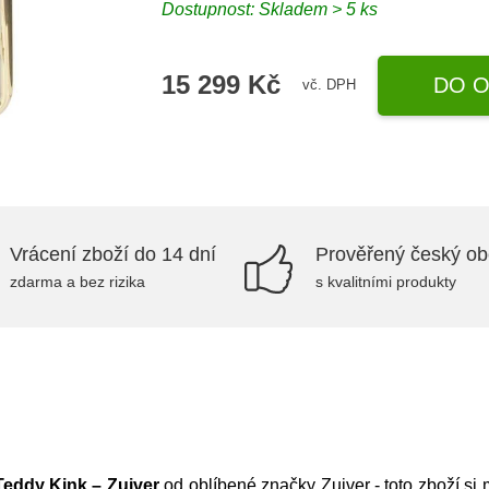
Dostupnost: Skladem > 5 ks
15 299 Kč
DO O
vč. DPH
Vrácení zboží do 14 dní
Prověřený český o
zdarma a bez rizika
s kvalitními produkty
 Teddy Kink – Zuiver
od oblíbené značky
Zuiver
- toto zboží si