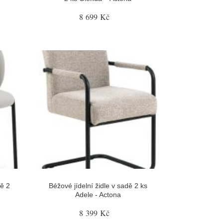
8 699 Kč
dě 2
Béžové jídelní židle v sadě 2 ks
Adele - Actona
8 399 Kč