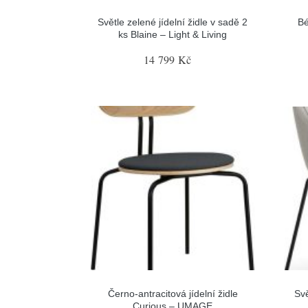
Světle zelené jídelní židle v sadě 2
Bé
ks Blaine – Light & Living
14 799 Kč
Černo-antracitová jídelní židle
Svě
Curious – UMAGE