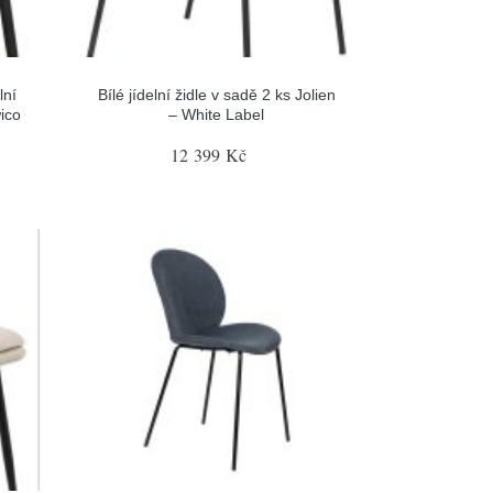
lní
Bílé jídelní židle v sadě 2 ks Jolien
wico
– White Label
12 399 Kč