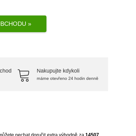
BCHODU »
bchod
Nakupujte kdykoli
máme otevřeno 24 hodin denně
 můžete nechat doručit extra výhodně za
14507