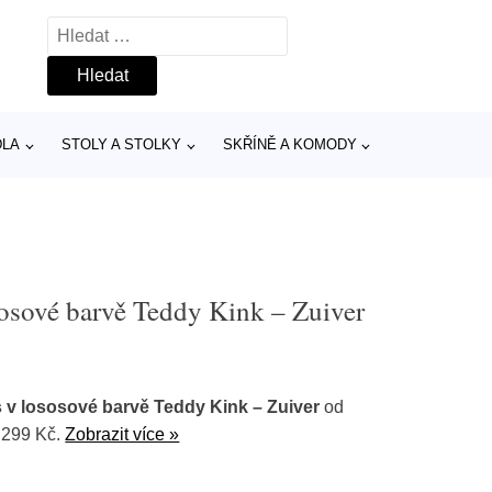
Vyhledávání
DLA
STOLY A STOLKY
SKŘÍNĚ A KOMODY
ososové barvě Teddy Kink – Zuiver
ks v lososové barvě Teddy Kink – Zuiver
od
 299 Kč.
Zobrazit více »