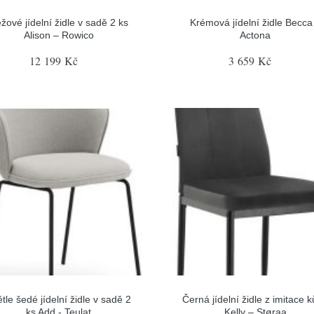
žové jídelní židle v sadě 2 ks
Krémová jídelní židle Becca
Alison – Rowico
Actona
12 199 Kč
3 659 Kč
tle šedé jídelní židle v sadě 2
Černá jídelní židle z imitace 
ks Add - Teulat
Kelly – Støraa