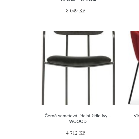
8 049 Kč
Černá sametová jídelní židle Ivy –
Ví
WOOOD
4 712 Kč