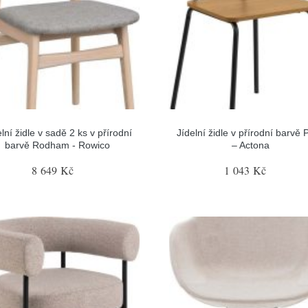
lní židle v sadě 2 ks v přírodní
Jídelní židle v přírodní barvě 
barvě Rodham - Rowico
– Actona
8 649 Kč
1 043 Kč