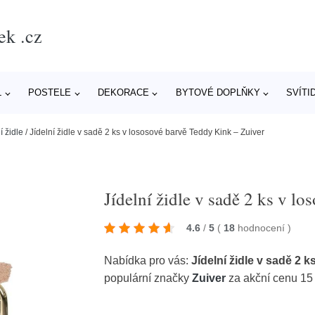
ek .cz
L
POSTELE
DEKORACE
BYTOVÉ DOPLŇKY
SVÍTI
í židle
/
Jídelní židle v sadě 2 ks v lososové barvě Teddy Kink – Zuiver
Jídelní židle v sadě 2 ks v l
4.6
/
5
(
18
hodnocení
)
Nabídka pro vás:
Jídelní židle v sadě 2 
populární značky
Zuiver
za akční cenu 15