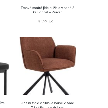
 –
Tmavě modré jídelní židle v sadě 2
ks Bonnet – Zuiver
8 399 Kč
kůže
Jídelní židle v cihlové barvě v sadě
2 ks Glenda – Actona