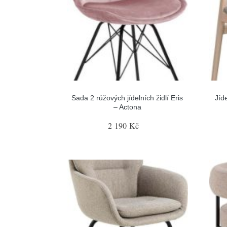
Sada 2 růžových jídelních židlí Eris
Jíde
– Actona
2 190 Kč