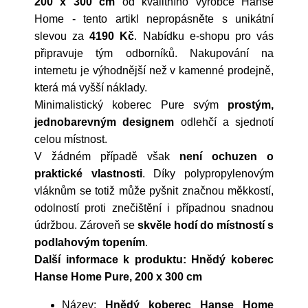
200 x 300 cm
od kvalitního výrobce
Hanse
Home
- tento artikl nepropásněte s unikátní
slevou za
4190 Kč
. Nabídku e-shopu pro vás
připravuje tým odborníků. Nakupování na
internetu je výhodnější než v kamenné prodejně,
která má vyšší náklady.
Minimalistický koberec Pure svým
prostým,
jednobarevným designem
odlehčí a sjednotí
celou místnost.
V žádném případě však
není ochuzen o
praktické vlastnosti
. Díky polypropylenovým
vláknům se totiž může pyšnit značnou měkkostí,
odolností proti znečištění i případnou snadnou
údržbou. Zároveň se
skvěle hodí do místností s
podlahovým topením
.
Další informace k produktu: Hnědý koberec
Hanse Home Pure, 200 x 300 cm
Název:
Hnědý koberec Hanse Home