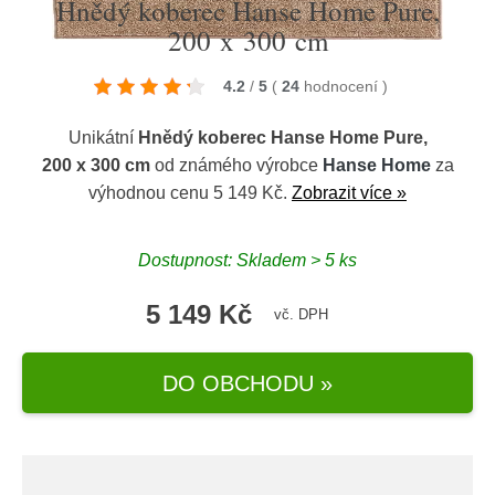
Hnědý koberec Hanse Home Pure,
200 x 300 cm
4.2
/
5
(
24
hodnocení
)
Unikátní
Hnědý koberec Hanse Home Pure,
200 x 300 cm
od známého výrobce
Hanse Home
za
výhodnou cenu 5 149 Kč.
Zobrazit více »
Dostupnost: Skladem > 5 ks
5 149 Kč
vč. DPH
DO OBCHODU »