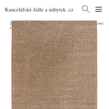
Kancelářské židle a nábytek .cz
Vyhledávání
Domů
/
Produkty
/
Textil
/
Koberce a rohožky
/
Koberce
/
Hnědý koberec
Hanse Home Pure, 200 x 300 cm