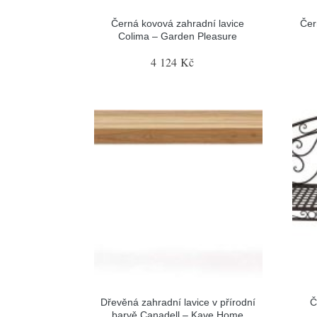
Černá kovová zahradní lavice
Čer
Colima – Garden Pleasure
4 124 Kč
Dřevěná zahradní lavice v přírodní
Č
barvě Canadell – Kave Home