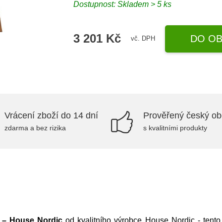
Dostupnost: Skladem > 5 ks
3 201 Kč
DO OB
vč. DPH
Vrácení zboží do 14 dní
Prověřený český o
zdarma a bez rizika
s kvalitními produkty
a – House Nordic
od kvalitního výrobce
House Nordic
- tento