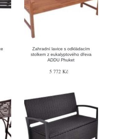
ce
Zahradní lavice s odkládacím
stolkem z eukalyptového dřeva
ADDU Phuket
5 772 Kč