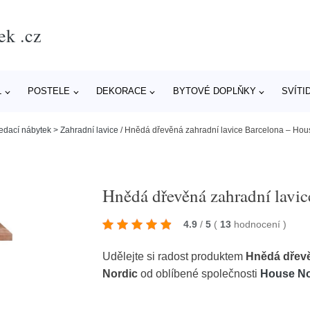
ek .cz
L
POSTELE
DEKORACE
BYTOVÉ DOPLŇKY
SVÍTI
edací nábytek > Zahradní lavice
/
Hnědá dřevěná zahradní lavice Barcelona – Hou
Hnědá dřevěná zahradní lavi
4.9
/
5
(
13
hodnocení
)
Udělejte si radost produktem
Hnědá dřevě
Nordic
od oblíbené společnosti
House No