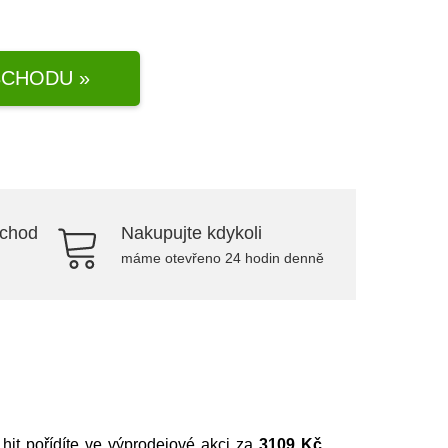
CHODU »
bchod
Nakupujte kdykoli
máme otevřeno 24 hodin denně
 hit pořídíte ve výprodejové akci za
3109 Kč
.