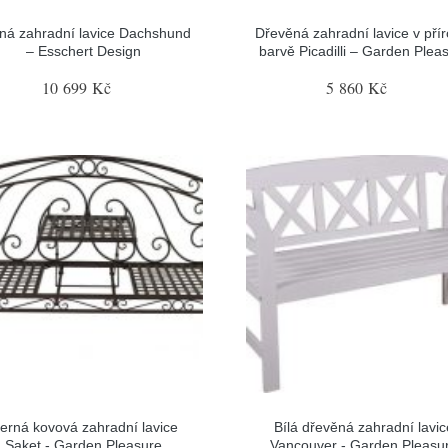
ná zahradní lavice Dachshund
Dřevěná zahradní lavice v přír
– Esschert Design
barvě Picadilli – Garden Plea
10 699 Kč
5 860 Kč
erná kovová zahradní lavice
Bílá dřevěná zahradní lavic
Saket - Garden Pleasure
Vancouver - Garden Pleasu