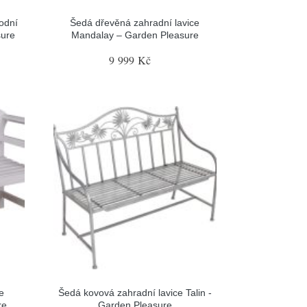
odní
Šedá dřevěná zahradní lavice
sure
Mandalay – Garden Pleasure
9 999 Kč
e
Šedá kovová zahradní lavice Talin -
re
Garden Pleasure