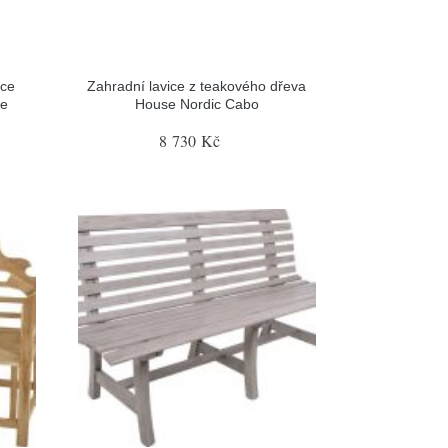
ice
Zahradní lavice z teakového dřeva
re
House Nordic Cabo
8 730 Kč