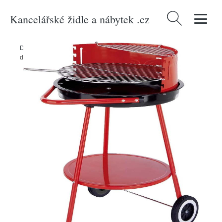
Kancelářské židle a nábytek .cz
Vyhledávání
Domů
/
Produkty
/
> Zahrada > Grily a příslušenství > Grily
/
Gril na
dřevěné uhlí ø 51 cm - Garden Pleasure