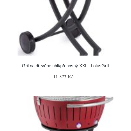
Gril na dřevěné uhlí/přenosný XXL - LotusGrill
11 873 Kč