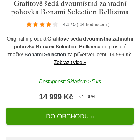
Grafitově šedá dvoumístná zahradní
pohovka Bonami Selection Bellisima
4.1
/
5
(
14
hodnocení
)
Originální produkt
Grafitově šedá dvoumístná zahradní
pohovka Bonami Selection Bellisima
od proslulé
značky
Bonami Selection
za přívětivou cenu 14 999 Kč.
Zobrazit více »
Dostupnost: Skladem > 5 ks
14 999 Kč
vč. DPH
DO OBCHODU »