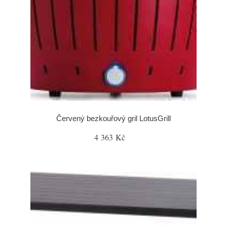
Červený bezkouřový gril LotusGrill
4 363 Kč