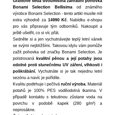
Grafitově šedá dvoumístná zahradní pohovka
Bonami Selection Bellisima
od známého
výrobce
Bonami Selection
- tento artikl musíte mít
extra výhodně za
14990 Kč
. Nabídku e-shopu
pro vás připravuje tým odborníků. Nakoupit a
ještě ušetřit, co si víc přát.
Sedněte si a jen vychutnávejte teplý letní vánek
se svými nejbližšími. Takovou idylu vám pomůže
zažít pohovka od značky Bonami Selection. Je
polstrovaná
kvalitní pěnou a její potahy jsou
odolné proti slunečnímu UV záření, vlhkosti i
poškrábání.
Vychutnáte si je tak nejednu letní
sezónu a navíc je pořídíte.
Kvalitu podtrhuje i pečlivá
ruční výroba
. Materiál
potahů je 100% PES voděodolná tkanina. V
případě kontaktu s tekutinou zůstane voda na
povrchu v podobě kapek (280 g/m²) a
neprosákne.